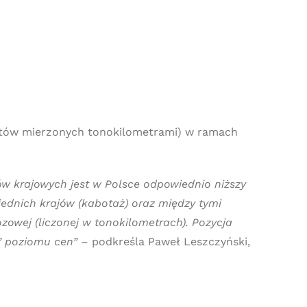
ortów mierzonych tonokilometrami) w ramach
w krajowych jest w Polsce odpowiednio niższy
iednich krajów (kabotaż) oraz między tymi
ozowej (liczonej w tonokilometrach). Pozycja
E” poziomu cen”
– podkreśla Paweł Leszczyński,