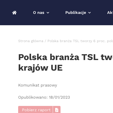
Przejdź
do
O nas
Publikacje
Ak
zawartości
Strona główna
Polska branża TSL tworzy 6 proc. pol
Polska branża TSL two
krajów UE
Komunikat prasowy
Opublikowano: 18/01/2023
Pobierz raport