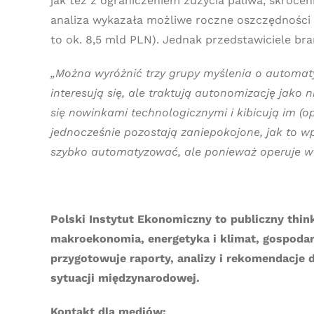
jak też z ograniczeniem zużycia paliwa, skróc
analiza wykazała możliwe roczne oszczędności 
to ok. 8,5 mld PLN). Jednak przedstawiciele br
„Można wyróżnić trzy grupy myślenia o automatyz
interesują się, ale traktują autonomizację jako n
się nowinkami technologicznymi i kibicują im (op
jednocześnie pozostają zaniepokojone, jak to w
szybko automatyzować, ale ponieważ operuje w 
Polski Instytut Ekonomiczny to publiczny thin
makroekonomia, energetyka i klimat, gospodar
przygotowuje raporty, analizy i rekomendacje
sytuacji międzynarodowej.
Kontakt dla mediów: