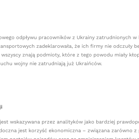
wego odpływu pracowników z Ukrainy zatrudnionych w b
ransportowych zadeklarowała, że ich firmy nie odczuły b
e wszyscy znają podmioty, które z tego powodu miały kło
buchu wojny nie zatrudniają już Ukraińców.
i
jest wskazywana przez analityków jako bardziej prawdo
idoczna jest korzyść ekonomiczna – związana zarówno 