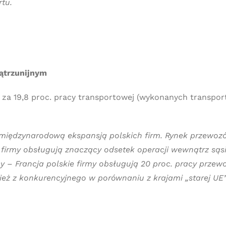
tu.
ątrzunijnym
ły za 19,8 proc. pracy transportowej (wykonanych transp
 międzynarodową ekspansją polskich firm. Rynek przewozó
ie firmy obsługują znaczący odsetek operacji wewnątrz sąs
cy – Francja polskie firmy obsługują 20 proc. pracy przew
nież z konkurencyjnego w porównaniu z krajami „starej U