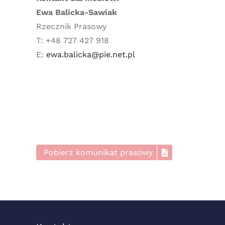
Ewa Balicka-Sawiak
Rzecznik Prasowy
T: +48 727 427 918
E:
ewa.balicka@pie.net.pl
Pobierz komunikat prasowy