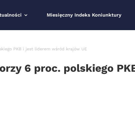
tualności
Miesięczny Indeks Koniunktury
skiego PKB i jest liderem wśród krajów UE
rzy 6 proc. polskiego PKB