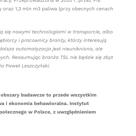
pracy. Przeprowadzona w 2020 r. przez PIE
 oraz 1,3 mln m3 paliwa (przy obecnych cenach
ją się nowymi technologiami w transporcie, albo
ębiorcy i pracownicy branży, którzy interesują
 dalsza automatyzacja jest nieunikniona, ale
nych. Reasumując branża TSL nie będzie się zbyt
ża Paweł Leszczyński.
go obszary badawcze to przede wszystkim
a i ekonomia behawioralna. Instytut
społecznego w Polsce, z uwzględnieniem