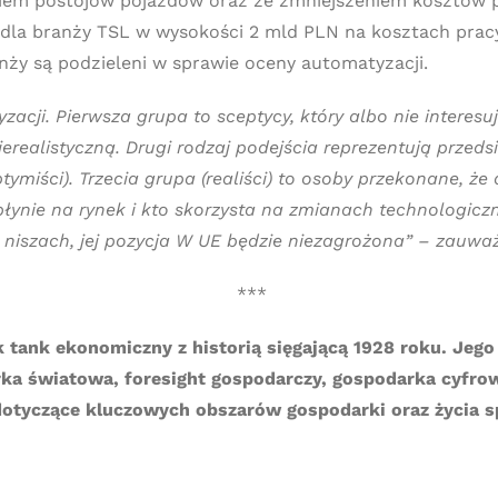
eniem postojów pojazdów oraz ze zmniejszeniem kosztów 
dla branży TSL w wysokości 2 mld PLN na kosztach pracy
anży są podzieleni w sprawie oceny automatyzacji.
acji. Pierwsza grupa to sceptycy, który albo nie interesu
ierealistyczną. Drugi rodzaj podejścia reprezentują przedsi
tymiści). Trzecia grupa (realiści) to osoby przekonane, że
płynie na rynek i kto skorzysta na zmianach technologicz
niszach, jej pozycja W UE będzie niezagrożona” – zauwa
***
k tank ekonomiczny z historią sięgającą 1928 roku. Je
ka światowa, foresight gospodarczy, gospodarka cyfrow
 dotyczące kluczowych obszarów gospodarki oraz życia 