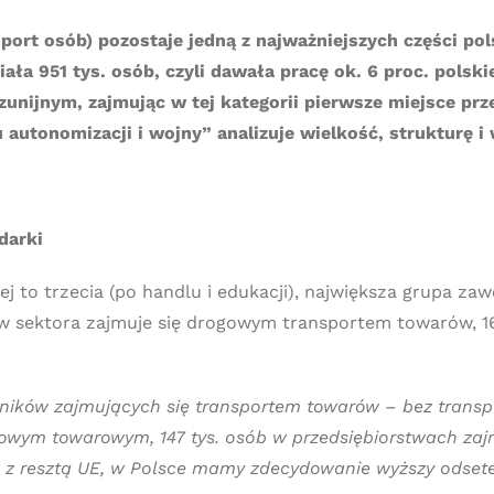
sport osób) pozostaje jedną z najważniejszych części pol
ała 951 tys. osób, czyli dawała pracę ok. 6 proc. polski
unijnym, zajmując w tej kategorii pierwsze miejsce prze
autonomizacji i wojny” analizuje wielkość, strukturę i
darki
 to trzecia (po handlu i edukacji), największa grupa zaw
ków sektora zajmuje się drogowym transportem towarów, 1
ików zajmujących się transportem towarów – bez transpo
gowym towarowym, 147 tys. osób w przedsiębiorstwach zaj
u z resztą UE, w Polsce mamy zdecydowanie wyższy odse