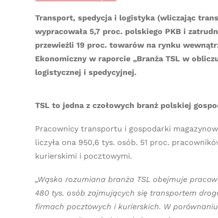
Transport, spedycja i logistyka (wliczając tran
wypracowała 5,7 proc. polskiego PKB i zatrudni
przewieźli 19 proc. towarów na rynku wewnątrz
Ekonomiczny w raporcie „Branża TSL w obliczu 
logistycznej i spedycyjnej.
TSL to jedna z czołowych branż polskiej gospo
Pracownicy transportu i gospodarki magazynowej
liczyła ona 950,6 tys. osób. 51 proc. pracowni
kurierskimi i pocztowymi.
„Wąsko rozumiana branża TSL obejmuje pracown
480 tys. osób zajmujących się transportem dro
firmach pocztowych i kurierskich. W porównani