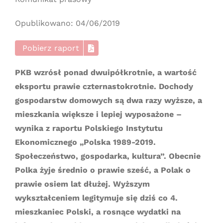
Opublikowano: 04/06/2019
Pobierz raport
PKB wzrósł ponad dwuipółkrotnie, a wartość
eksportu prawie czternastokrotnie. Dochody
gospodarstw domowych są dwa razy wyższe, a
mieszkania większe i lepiej wyposażone –
wynika z raportu Polskiego Instytutu
Ekonomicznego „Polska 1989-2019.
Społeczeństwo, gospodarka, kultura”. Obecnie
Polka żyje średnio o prawie sześć, a Polak o
prawie osiem lat dłużej. Wyższym
wykształceniem legitymuje się dziś co 4.
mieszkaniec Polski, a rosnące wydatki na