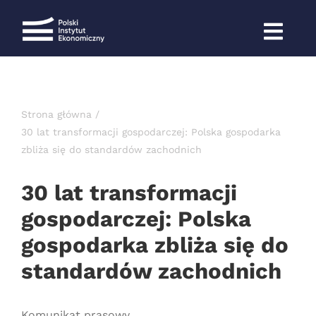
Przejdź
do
zawartości
Strona główna
30 lat transformacji gospodarczej: Polska gospodarka
zbliża się do standardów zachodnich
30 lat transformacji
gospodarczej: Polska
gospodarka zbliża się do
standardów zachodnich
Komunikat prasowy