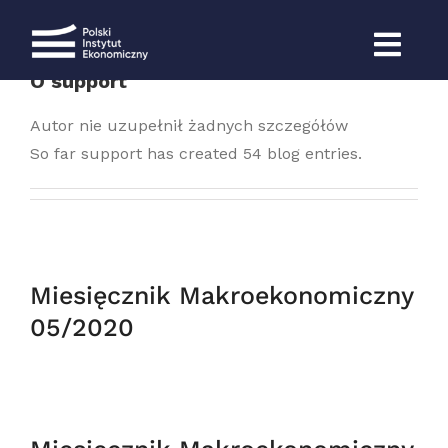
Przejdź
do
zawartości
O
support
Autor nie uzupełnił żadnych szczegółów
So far support has created 54 blog entries.
Miesięcznik Makroekonomiczny
05/2020