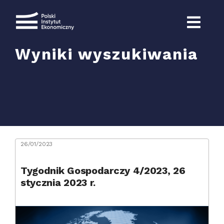
Przejdź
do
zawartości
Wyniki wyszukiwania
Szukaj
26/01/2023
Tygodnik Gospodarczy 4/2023, 26
stycznia 2023 r.