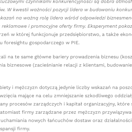
kluczowymi czynnikami konkurencyjności są dobra atmosfe
 W kwestii ważności pozycji lidera w budowaniu konkuren
skazań na ważną rolę lidera wśród odpowiedzi biznesmenów
 reklamowe i promocyjne oferty firmy. Eksperyment pokaza
strzeń w której funkcjonuje przedsiębiorstwo, a także e
u foresightu gospodarczego w PIE.
ali na te same główne bariery prowadzenia biznesu (kosz
a biznesowe (zacieśnianie relacji z klientami, budowanie
ety i mężczyzn dotyczą jedynie liczby wskazań na poszc
ęwzięcia mające na celu zmniejszanie szkodliwego oddzia
ny procesów zarządczych i kapitał organizacyjny, które s
Natomiast firmy zarządzane przez mężczyzn przywiązyw
uruchamiania nowych łańcuchów dostaw oraz działalnośc
pansji firmy.