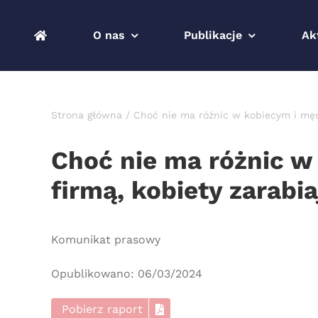
Przejdź
do
O nas
Publikacje
Ak
zawartości
Strona główna
Choć nie ma różnic w kobiecym i męsk
Choć nie ma różnic w
firmą, kobiety zarabia
Komunikat prasowy
Opublikowano: 06/03/2024
Pobierz raport