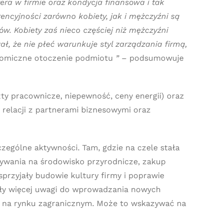
ra w firmie oraz kondycja finansowa i tak
cyjności zarówno kobiety, jak i mężczyźni są
. Kobiety zaś nieco częściej niż mężczyźni
ł, że nie płeć warunkuje styl zarządzania firmą,
konomiczne otoczenie podmiotu
” –
podsumowuje
ty pracownicze, niepewność, ceny energii) oraz
 relacji z partnerami biznesowymi oraz
zególne aktywności. Tam, gdzie na czele stała
ływania na środowisko przyrodnicze, zakup
przyjały budowie kultury firmy i poprawie
ały więcej uwagi do wprowadzania nowych
i na rynku zagranicznym. Może to wskazywać na