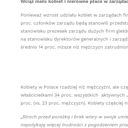
Wciąż mało kobiet i nierówne płace w zarząda
Ponieważ wzrost udziału kobiet w zarządach fir
proc. członków zarządu będą stanowili przedstaw
stanowisku prezesek zarządu dużych firm giełdo
na stanowisku dyrektorów generalnych i zarządza
średnio 14 proc. niższe niż mężczyzn zatrudni
Kobiety w Polsce rzadziej niż mężczyźni, ale cz
właścicielkami 34 proc. wszystkich aktywnych JD
proc. (vs. 23 proc. mężczyzn). Kobiety częście
„Strach przed porażką i brak wiary w swoje umie
napotykają więcej trudności z pogodzeniem prow