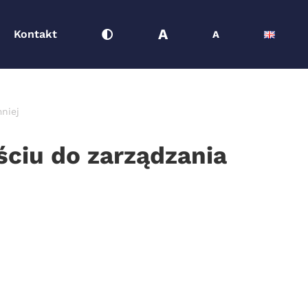
A
Kontakt
A
niej
ściu do zarządzania