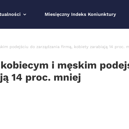
tualności
Miesięczny Indeks Koniunktury
im podejściu do zarządzania firmą, kobiety zarabiają 14 proc. m
 kobiecym i męskim podej
ją 14 proc. mniej