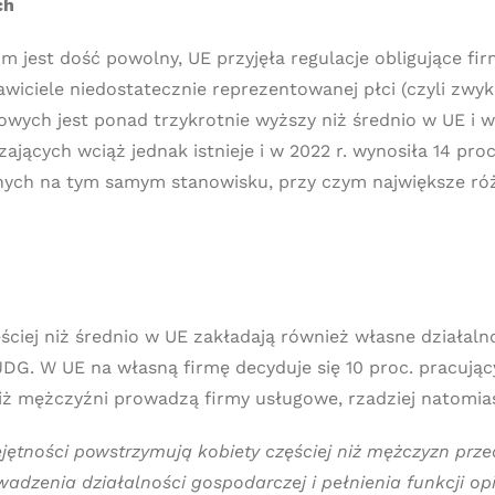
ch
m jest dość powolny, UE przyjęła regulacje obligujące fi
iciele niedostatecznie reprezentowanej płci (czyli zwykl
wych jest ponad trzykrotnie wyższy niż średnio w UE i wy
jących wciąż jednak istnieje i w 2022 r. wynosiła 14 pro
onych na tym samym stanowisku, przy czym największe róż
ęściej niż średnio w UE zakładają również własne działaln
G. W UE na własną firmę decyduje się 10 proc. pracującyc
j niż mężczyźni prowadzą firmy usługowe, rzadziej natomi
jętności powstrzymują kobiety częściej niż mężczyzn prze
adzenia działalności gospodarczej i pełnienia funkcji op