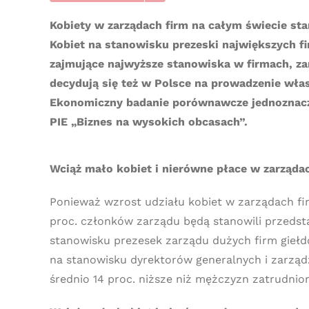
Kobiety w zarządach firm na całym świecie sta
Kobiet na stanowisku prezeski największych fi
zajmujące najwyższe stanowiska w firmach, zar
decydują się też w Polsce na prowadzenie włas
Ekonomiczny badanie porównawcze jednoznaczni
PIE „Biznes na wysokich obcasach”.
Wciąż mało kobiet i nierówne płace w zarząda
Ponieważ wzrost udziału kobiet w zarządach fir
proc. członków zarządu będą stanowili przedstaw
stanowisku prezesek zarządu dużych firm giełdo
na stanowisku dyrektorów generalnych i zarządza
średnio 14 proc. niższe niż mężczyzn zatrudni