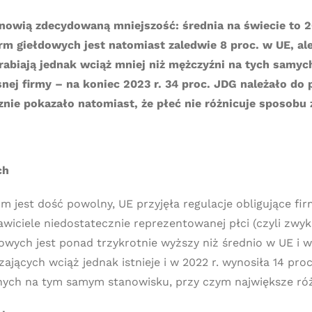
nowią zdecydowaną mniejszość: średnia na świecie to 20
rm giełdowych jest natomiast zaledwie 8 proc. w UE, ale
abiają jednak wciąż mniej niż mężczyźni na tych samych
nej firmy – na koniec 2023 r. 34 proc. JDG należało do 
e pokazało natomiast, że płeć nie różnicuje sposobu z
ch
m jest dość powolny, UE przyjęła regulacje obligujące fi
iciele niedostatecznie reprezentowanej płci (czyli zwykl
wych jest ponad trzykrotnie wyższy niż średnio w UE i wy
jących wciąż jednak istnieje i w 2022 r. wynosiła 14 pro
onych na tym samym stanowisku, przy czym największe róż