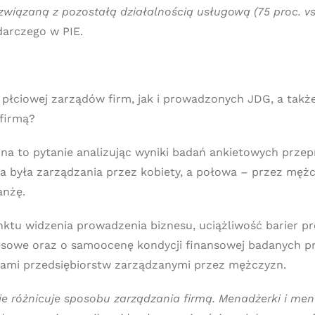
 związaną z pozostałą działalnością usługową (75 proc. vs.
darczego w PIE.
płciowej zarządów firm, jak i prowadzonych JDG, a także 
 firmą?
 na to pytanie analizując wyniki badań ankietowych pr
wa była zarządzania przez kobiety, a połowa – przez męż
anżę.
nktu widzenia prowadzenia biznesu, uciążliwość barier 
nesowe oraz o samoocenę kondycji finansowej badanych pr
ami przedsiębiorstw zarządzanymi przez mężczyzn.
ie różnicuje sposobu zarządzania firmą. Menadżerki i me