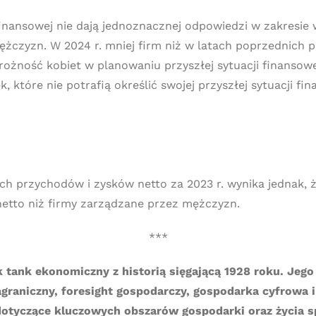
inansowej nie dają jednoznacznej odpowiedzi w zakresie
ężczyzn. W 2024 r. mniej firm niż w latach poprzednich 
żność kobiet w planowaniu przyszłej sytuacji finansowej
, które nie potrafią określić swojej przyszłej sytuacji fin
h przychodów i zysków netto za 2023 r. wynika jednak, ż
netto niż firmy zarządzane przez mężczyzn.
***
k tank ekonomiczny z historią sięgającą 1928 roku. Je
graniczny, foresight gospodarczy, gospodarka cyfrowa 
 dotyczące kluczowych obszarów gospodarki oraz życia 