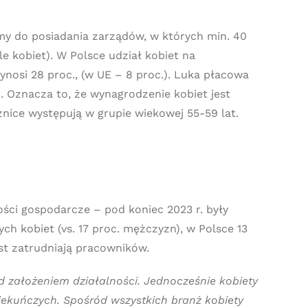
rmy do posiadania zarządów, w których min. 40
e kobiet). W Polsce udział kobiet na
nosi 28 proc., (w UE – 8 proc.). Luka płacowa
c. Oznacza to, że wynagrodzenie kobiet jest
nice występują w grupie wiekowej 55-59 lat.
ości gospodarcze – pod koniec 2023 r. były
h kobiet (vs. 17 proc. mężczyzn), w Polsce 13
ast zatrudniają pracowników.
d założeniem działalności. Jednocześnie kobiety
iekuńczych. Spośród wszystkich branż kobiety