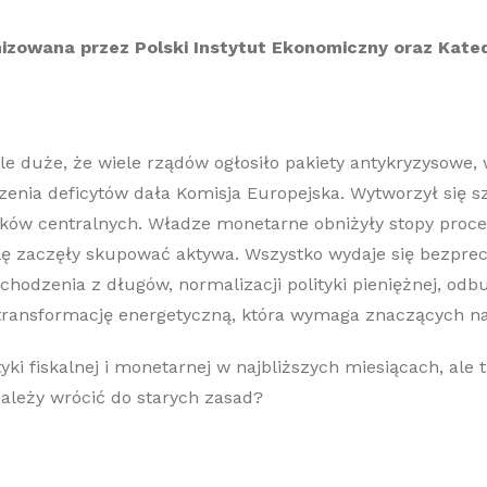
nizowana przez Polski Instytut Ekonomiczny oraz Kate
yle duże, że wiele rządów ogłosiło pakiety antykryzysowe
kszenia deficytów dała Komisja Europejska. Wytworzył się 
nków centralnych. Władze monetarne obniżyły stopy proc
lę zaczęły skupować aktywa. Wszystko wydaje się bezpre
chodzenia z długów, normalizacji polityki pieniężnej, od
 transformację energetyczną, która wymaga znaczących n
yki fiskalnej i monetarnej w najbliższych miesiącach, ale
ależy wrócić do starych zasad?