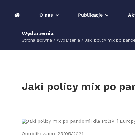
Przejdź
do
O nas
Publikacje
Ak
zawartości
Wydarzenia
Strona główna
Wydarzenia
Jaki policy mix po pande
Jaki policy mix po pa
Opublikowano: 25/05/2021