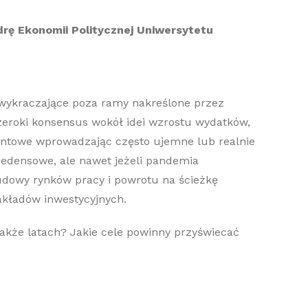
drę Ekonomii Politycznej Uniwersytetu
, wykraczające poza ramy nakreślone przez
szeroki konsensus wokół idei wzrostu wydatków,
entowe wprowadzając często ujemne lub realnie
cedensowe, ale nawet jeżeli pandemia
budowy rynków pracy i powrotu na ścieżkę
akładów inwestycyjnych.
 także latach? Jakie cele powinny przyświecać