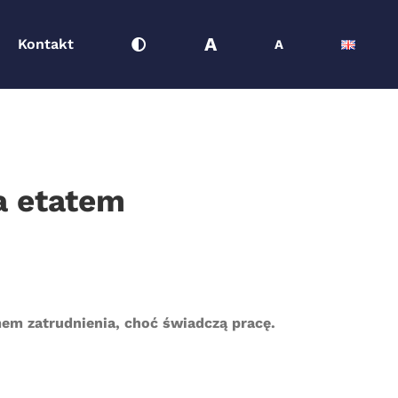
A
Kontakt
A
a etatem
mem zatrudnienia, choć świadczą pracę.