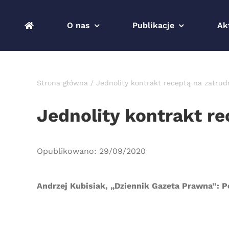
Przejdź
do
O nas
Publikacje
Ak
zawartości
Strona główna
Jednolity kontrakt receptą na zatrud
Jednolity kontrakt re
Opublikowano: 29/09/2020
Andrzej Kubisiak, „Dziennik Gazeta Prawna”: P