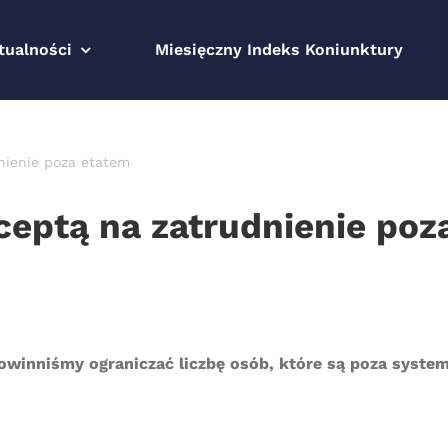
tualności
Miesięczny Indeks Koniunktury
nienie poza etatem
ceptą na zatrudnienie poz
owinniśmy ograniczać liczbę osób, które są poza syste