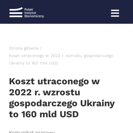
Przejdź
do
zawartości
Strona główna
Koszt utraconego w 2022 r. wzrostu gospodarczego
Ukrainy to 160 mld USD
Koszt utraconego w
2022 r. wzrostu
gospodarczego Ukrainy
to 160 mld USD
Komunikat prasowy