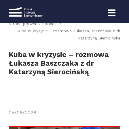
Przejdź
do
zawartości
Strona główna
Podcast
Kuba w kryzysie – rozmowa Łukasza Baszczaka z dr
Katarzyną Sierocińską
Kuba w kryzysie – rozmowa
Łukasza Baszczaka z dr
Katarzyną Sierocińską
05/06/2026