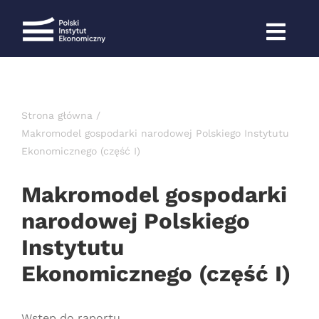
Przejdź
do
zawartości
Strona główna
Makromodel gospodarki narodowej Polskiego Instytutu
Ekonomicznego (część I)
Makromodel gospodarki
narodowej Polskiego
Instytutu
Ekonomicznego (część I)
Wstęp do raportu