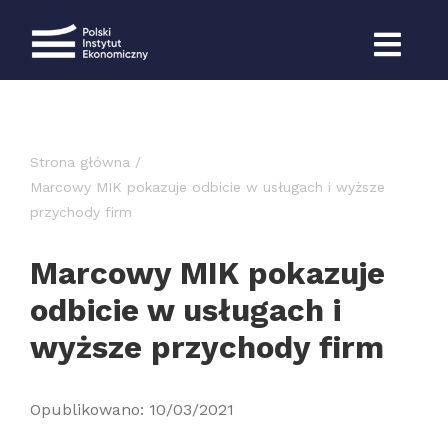
Przejdź
do
zawartości
Strona główna
Marcowy MIK pokazuje odbicie w usługach i wyższe
przychody firm
Marcowy MIK pokazuje
odbicie w usługach i
wyższe przychody firm
Opublikowano: 10/03/2021