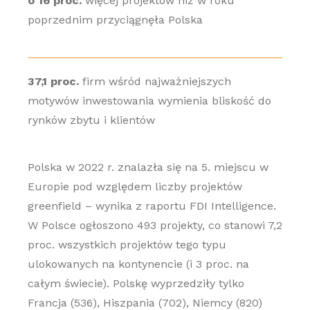
o 16 proc.
więcej projektów niż w roku
poprzednim przyciągnęła Polska
37,1 proc.
firm wśród najważniejszych
motywów inwestowania wymienia bliskość do
rynków zbytu i klientów
Polska w 2022 r. znalazła się na 5. miejscu w
Europie pod względem liczby projektów
greenfield – wynika z raportu FDI Intelligence.
W Polsce ogłoszono 493 projekty, co stanowi 7,2
proc. wszystkich projektów tego typu
ulokowanych na kontynencie (i 3 proc. na
całym świecie). Polskę wyprzedziły tylko
Francja (536), Hiszpania (702), Niemcy (820)