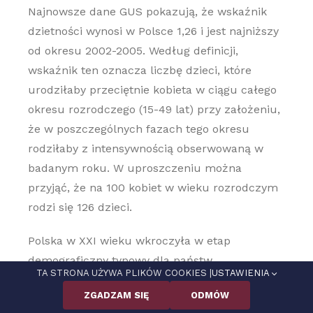
Najnowsze dane GUS pokazują, że wskaźnik
dzietności wynosi w Polsce 1,26 i jest najniższy
od okresu 2002-2005. Według definicji,
wskaźnik ten oznacza liczbę dzieci, które
urodziłaby przeciętnie kobieta w ciągu całego
okresu rozrodczego (15-49 lat) przy założeniu,
że w poszczególnych fazach tego okresu
rodziłaby z intensywnością obserwowaną w
badanym roku. W uproszczeniu można
przyjąć, że na 100 kobiet w wieku rozrodczym
rodzi się 126 dzieci.
Polska w XXI wieku wkroczyła w etap
demograficzny typowy dla państw
TA STRONA UŻYWA PLIKÓW COOKIES |
USTAWIENIA
rozwiniętych, charakteryzujący się niskim
ZGADZAM SIĘ
ODMÓW
wskaźnikiem dzietności i wysoką oczekiwaną