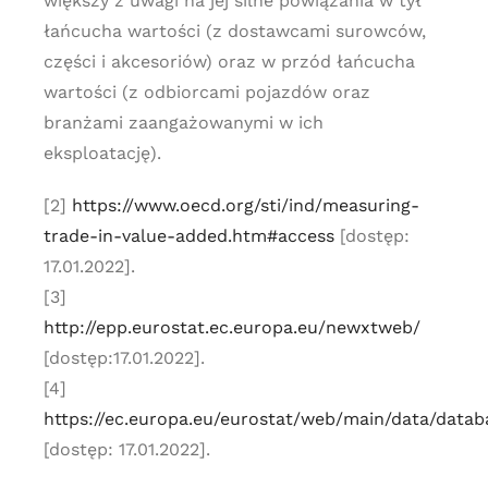
większy z uwagi na jej silne powiązania w tył
łańcucha wartości (z dostawcami surowców,
części i akcesoriów) oraz w przód łańcucha
wartości (z odbiorcami pojazdów oraz
branżami zaangażowanymi w ich
eksploatację).
[2]
https://www.oecd.org/sti/ind/measuring-
trade-in-value-added.htm#access
[dostęp:
17.01.2022].
[3]
http://epp.eurostat.ec.europa.eu/newxtweb/
[dostęp:17.01.2022].
[4]
https://ec.europa.eu/eurostat/web/main/data/datab
[dostęp: 17.01.2022].