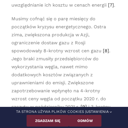
uwzględnianie ich kosztu w cenach energii
[7]
.
Musimy cofnąć się o parę miesięcy do
początków kryzysu energetycznego. Ostra
zima, zwiększona produkcja w Azji,
ograniczenie dostaw gazu z Rosji
spowodowały 8-krotny wzrost cen gazu
[8]
.
Jego braki zmusiły przedsiębiorców do
wykorzystania węgla, nawet mimo
dodatkowych kosztów związanych z
uprawnieniami do emisji. Zwiększone
zapotrzebowanie wpłynęło na 4-krotny
wzrost ceny węgla od początku 2020 r. do
szczytu w październiku 2021 r.
[9]
i 3-krotny
TA STRONA UŻYWA PLIKÓW COOKIES |
USTAWIENIA
wzrost ceny uprawnień do emisji CO
od
2
ZGADZAM SIĘ
ODMÓW
początku 2020 r. do 2022 r.
[10]
.