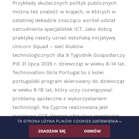
Przykłady skutecznych polityk publicznych
można też znaleźć w krajach, w których w
ostatniej dekadzie znacząco wzrósł udział
zatrudnienia specjalistek ICT. Jako dobrą
praktykę należy uznać estońską inicjatywę
Unicorn Squad – sieć klubów
technologicznych dla 9 Tygodnik Gospodarczy
PIE 31 lipca 2025 r. dziewcząt w wieku 8-14 lat.
Technovation Girls Portugal to z kolei
portugalski program skierowany do dziewcząt
w wieku 8-18 lat, który uczy rozwiązywać
problemy społeczne z wykorzystaniem
technologii. Na Cyprze realizowana jest
inicjatywa CCS-Women oferująca mentoring,
TA STRONA UŻYWA PLIKÓW COOKIES |
USTAWIENIA
warsztaty i spotkania networkingowe oraz
ZGADZAM SIĘ
ODMÓW
prezentację historii sukcesu kobiet w branży.