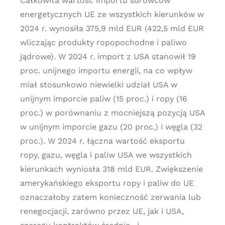
Całkowita wartość importu surowców
energetycznych UE ze wszystkich kierunków w
2024 r. wynosiła 375,9 mld EUR (422,5 mld EUR
wliczając produkty ropopochodne i paliwo
jądrowe). W 2024 r. import z USA stanowił 19
proc. unijnego importu energii, na co wpływ
miał stosunkowo niewielki udział USA w
unijnym imporcie paliw (15 proc.) i ropy (16
proc.) w porównaniu z mocniejszą pozycją USA
w unijnym imporcie gazu (20 proc.) i węgla (32
proc.). W 2024 r. łączna wartość eksportu
ropy, gazu, węgla i paliw USA we wszystkich
kierunkach wyniosła 318 mld EUR. Zwiększenie
amerykańskiego eksportu ropy i paliw do UE
oznaczałoby zatem konieczność zerwania lub
renegocjacji, zarówno przez UE, jak i USA,