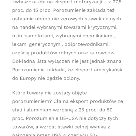
zwłaszcza cła na eksport motoryzacji – z 27,5
proc. do 15 proc. Porozumienie zakłada też
ustalenie obopólnie zerowych stawek celnych
na handel wybranymi towarami krytycznymi,
m.in. samolotami, wybranymi chemikaliami,
lekami generycznymi, półprzewodnikami,
częścią produktów rolnych oraz surowców.
Dokładna lista wyłączeń nie jest jednak znana.
Porozumienie zakłada, że eksport amerykański
do Europy nie będzie oclony.
Które towary nie zostały objęte
porozumieniem? Cła na eksport produktów ze
stali i aluminium wzrosną z 25 proc. do 50
proc. Porozumienie UE-USA nie dotyczy tych
towarów, a wzrost stawki celnej wynika z
nałożenia przez USA w czerwcu 50-