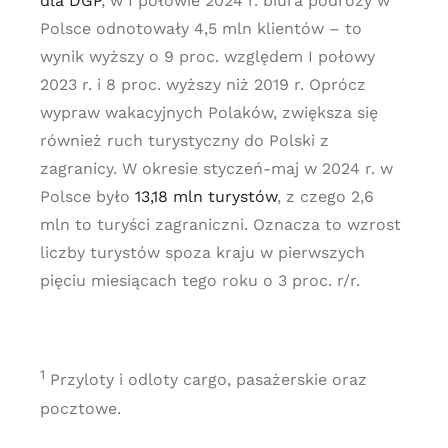
dla DGP
, w I połowie 2024 r. biura podróży w
Polsce odnotowały 4,5 mln klientów – to
wynik wyższy o 9 proc. względem I połowy
2023 r. i 8 proc. wyższy niż 2019 r. Oprócz
wypraw wakacyjnych Polaków, zwiększa się
również ruch turystyczny do Polski z
zagranicy. W okresie styczeń-maj w 2024 r. w
Polsce było
13,18 mln turystów
, z czego 2,6
mln to turyści zagraniczni. Oznacza to wzrost
liczby turystów spoza kraju w pierwszych
pięciu miesiącach tego roku o 3 proc. r/r.
1
Przyloty i odloty cargo, pasażerskie oraz
pocztowe.