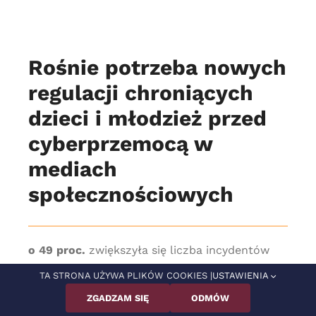
Rośnie potrzeba nowych
regulacji chroniących
dzieci i młodzież przed
cyberprzemocą w
mediach
społecznościowych
o 49 proc.
zwiększyła się liczba incydentów
zaliczanych do grupy problematycznego
TA STRONA UŻYWA PLIKÓW COOKIES |
USTAWIENIA
korzystania z mediów społecznościowych w
ZGADZAM SIĘ
ODMÓW
latach 2017-2022