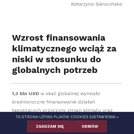
Katarzyna Sierocińska
Wzrost finansowania
klimatycznego wciąż za
niski w stosunku do
globalnych potrzeb
1,3 bln USD
w skali globalnej wyniosło
średnioroczne finansowanie działań
łagodzących przyczyny zmian klimatu oraz
TA STRONA UŻYWA PLIKÓW COOKIES |
USTAWIENIA
przystosowujących do ich skutków w latach
2021 i 2022
ZGADZAM SIĘ
ODMÓW