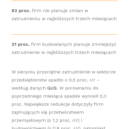
82 proc.
firm nie planuje zmian w
zatrudnieniu w najbliższych trzech miesiącach
21 proc.
firm budowlanych planuje zmniejszyć
zatrudnienie w najbliższych trzech miesiącach
W sierpniu przeciętne zatrudnienie w sektorze
przedsiębiorstw spadło o 0,5 proc. r/r –
według danych
GUS
. W porównaniu do
poprzedniego miesiąca spadek wynosił 0,3
proc. Największe redukcje dotyczyły firm
zajmujących się przetwórstwem
przemysłowym (o 1,2 proc. r/r) i
budownictwem (o 0,8 proc. r/r), natomiast