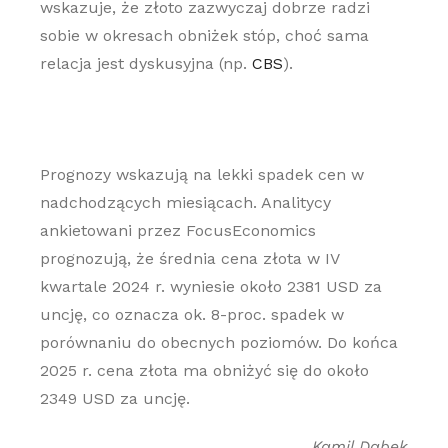
wskazuje, że złoto zazwyczaj dobrze radzi
sobie w okresach obniżek stóp, choć sama
relacja jest dyskusyjna (np.
CBS
).
Prognozy wskazują na lekki spadek cen w
nadchodzących miesiącach. Analitycy
ankietowani przez FocusEconomics
prognozują, że średnia cena złota w IV
kwartale 2024 r. wyniesie około 2381 USD za
uncję, co oznacza ok. 8-proc. spadek w
porównaniu do obecnych poziomów. Do końca
2025 r. cena złota ma obniżyć się do około
2349 USD za uncję.
Kamil Dąbek