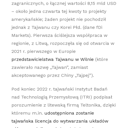
zagranicznych, o łącznej wartości 8,15 mld USD
– około jedna czwarta tej kwoty to projekty
amerykańskie; żaden projekt nie pochodził
jednak z Tajwanu czy Korei Płd. (dane fDi
Markets). Pierwsza ściślejsza współpraca w
regionie, z Litwą, rozpoczęła się od otwarcia w
2021 r. pierwszego w Europie
przedstawicielstwa Tajwanu w Wilnie
(które
zawierało nazwę „Tajwan”, zamiast
akceptowanego przez Chiny „Tajpej”).
Pod koniec 2022 r. tajwański Instytut Badań
nad Technologią Przemysłową (ITRI) podpisał
porozumienie z litewską firmą Teltonika, dzięki
któremu m.in.
udostępniona zostanie
tajwańska licencja do wytwarzania układów