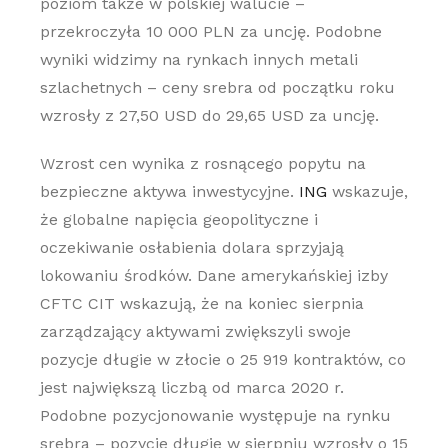
poziom także w polskiej walucie –
przekroczyła 10 000 PLN za uncję. Podobne
wyniki widzimy na rynkach innych metali
szlachetnych – ceny srebra od początku roku
wzrosły z 27,50 USD do 29,65 USD za uncję.
Wzrost cen wynika z rosnącego popytu na
bezpieczne aktywa inwestycyjne.
ING
wskazuje,
że globalne napięcia geopolityczne i
oczekiwanie osłabienia dolara sprzyjają
lokowaniu środków. Dane amerykańskiej izby
CFTC CIT wskazują, że na koniec sierpnia
zarządzający aktywami zwiększyli swoje
pozycje długie w złocie o 25 919 kontraktów, co
jest największą liczbą od marca 2020 r.
Podobne pozycjonowanie występuje na rynku
srebra – pozycje długie w sierpniu wzrosły o 15