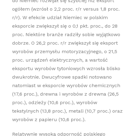
do Niemiec rozwijał się szybciej niż eksport
ogółem (wzrósł o 2,2 proc. r/r versus 1,8 proc.
r/r). W efekcie udział Niemiec w polskim
eksporcie zwiększył się o 0,1 pkt. proc., do 28
proc. Niektóre branże radziły sobie wyjątkowo
dobrze. O 26,2 proc. r/r zwiększył się eksport
wyrobów przemysłu motoryzacyjnego, o 21,5
proc. urządzeń elektrycznych, a wartość
eksportu wyrobów tytoniowych wzrosła blisko
dwukrotnie. Dwucyfrowe spadki notowano
natomiast w eksporcie wyrobów chemicznych
(17,6 proc.), drewna i wyrobów z drewna (26,5
proc.), odzieży (10,6 proc.), wyrobów
tekstylnych (13,8 proc.), metali (10,7 proc.) oraz
wyrobów z papieru (10,6 proc.).
Relatywnie wysoką odporność polskiego