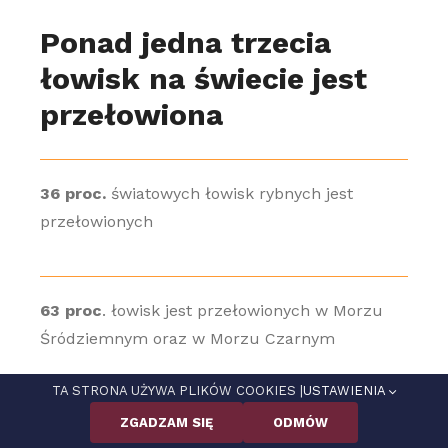
Ponad jedna trzecia
łowisk na świecie jest
przełowiona
36 proc.
światowych łowisk rybnych jest
przełowionych
63 proc
. łowisk jest przełowionych w Morzu
Śródziemnym oraz w Morzu Czarnym
TA STRONA UŻYWA PLIKÓW COOKIES |
USTAWIENIA
ZGADZAM SIĘ
ODMÓW
36 pkt. proc.
wyniósł wzrost udziału