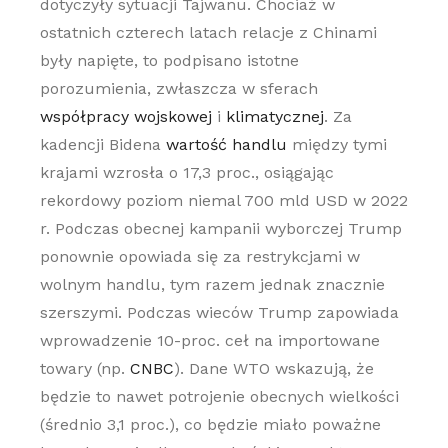
dotyczyły sytuacji Tajwanu. Chociaż w
ostatnich czterech latach relacje z Chinami
były napięte, to podpisano istotne
porozumienia, zwłaszcza w sferach
współpracy wojskowej
i
klimatycznej
. Za
kadencji Bidena
wartość handlu
między tymi
krajami wzrosła o 17,3 proc., osiągając
rekordowy poziom niemal 700 mld USD w 2022
r. Podczas obecnej kampanii wyborczej Trump
ponownie opowiada się za restrykcjami w
wolnym handlu, tym razem jednak znacznie
szerszymi. Podczas wieców Trump zapowiada
wprowadzenie 10-proc. ceł na importowane
towary (np.
CNBC
). Dane WTO wskazują, że
będzie to nawet potrojenie obecnych wielkości
(średnio 3,1 proc.), co będzie miało poważne