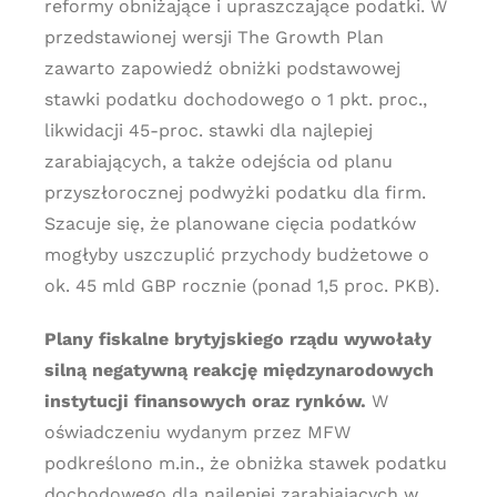
reformy obniżające i upraszczające podatki. W
przedstawionej wersji The Growth Plan
zawarto zapowiedź obniżki podstawowej
stawki podatku dochodowego o 1 pkt. proc.,
likwidacji 45-proc. stawki dla najlepiej
zarabiających, a także odejścia od planu
przyszłorocznej podwyżki podatku dla firm.
Szacuje się, że planowane cięcia podatków
mogłyby uszczuplić przychody budżetowe o
ok. 45 mld GBP rocznie (ponad 1,5 proc. PKB).
Plany fiskalne brytyjskiego rządu wywołały
silną negatywną reakcję międzynarodowych
instytucji finansowych oraz rynków.
W
oświadczeniu wydanym przez MFW
podkreślono m.in., że obniżka stawek podatku
dochodowego dla najlepiej zarabiających w