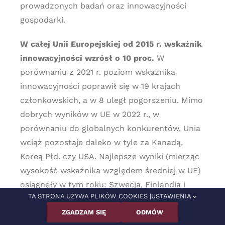
prowadzonych badań oraz innowacyjności
gospodarki.
W całej Unii Europejskiej od 2015 r. wskaźnik
innowacyjności wzrósł o 10 proc.
W
porównaniu z 2021 r. poziom wskaźnika
innowacyjności poprawił się w 19 krajach
członkowskich, a w 8 uległ pogorszeniu. Mimo
dobrych wyników w UE w 2022 r., w
porównaniu do globalnych konkurentów, Unia
wciąż pozostaje daleko w tyle za Kanadą,
Koreą Płd. czy USA. Najlepsze wyniki (mierząc
wysokość wskaźnika względem średniej w UE)
osiągnęły w tym roku: Szwecja, Finlandia i
TA STRONA UŻYWA PLIKÓW COOKIES |
USTAWIENIA
Dania, a najgorsze Rumunia, Bułgaria i Litwa.
ZGADZAM SIĘ
ODMÓW
Polska lokalizuje się w grupie wschodzących