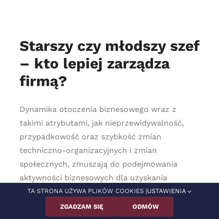
Starszy czy młodszy szef
– kto lepiej zarządza
firmą?
Dynamika otoczenia biznesowego wraz z
takimi atrybutami, jak nieprzewidywalność,
przypadkowość oraz szybkość zmian
techniczno-organizacyjnych i zmian
społecznych, zmuszają do podejmowania
aktywności biznesowych dla uzyskania
większej sprawności w adaptacji firmy do
TA STRONA UŻYWA PLIKÓW COOKIES |
USTAWIENIA
nowych wyzwań. Powstaje jednak pytanie, czy
ZGADZAM SIĘ
ODMÓW
sposób zarządzania firmą zależy od wieku