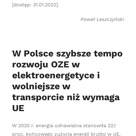
[dostęp: 31.01.2022].
Paweł Leszczyński
W Polsce szybsze tempo
rozwoju OZE w
elektroenergetyce i
wolniejsze w
transporcie niż wymaga
UE
W 2020 r. energia odnawialna stanowiła 22,1
proc. końcowego zużycia energii brutto w UE.