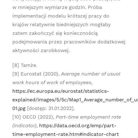
w mniejszym wymiarze godzin. Próba
implementacji modelu krótszej pracy do
krajów relatywnie biedniejszych mogłaby
zatem zakończyć się koniecznością
podejmowania przez pracowników dodatkowej
aktywności zarobkowej.
[8] Tamże.
[9] Eurostat (2020),
Average number of usual
work hours of work of employees
,
https://ec.europa.eu/eurostat/statistics-
explained/images/5/5c/Map1_Average_number_of_u
01.jpg
[dostęp: 31.01.2022].
[10] OECD (2022),
Part-time employment rate
(indicator)
,
https://data.oecd.org/emp/part-
time-employment-rate.htm#indicator-chart