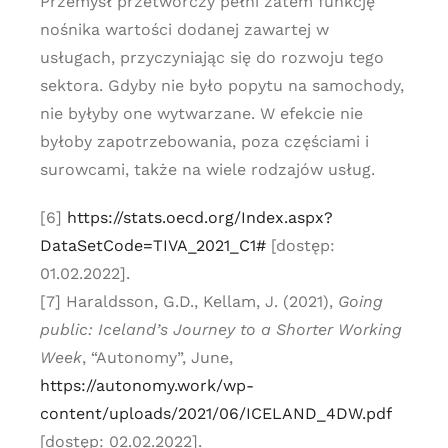
Przemysł przetwórczy pełni zatem funkcję
nośnika wartości dodanej zawartej w
usługach, przyczyniając się do rozwoju tego
sektora. Gdyby nie było popytu na samochody,
nie byłyby one wytwarzane. W efekcie nie
byłoby zapotrzebowania, poza częściami i
surowcami, także na wiele rodzajów usług.
[6]
https://stats.oecd.org/Index.aspx?
DataSetCode=TIVA_2021_C1#
[dostęp:
01.02.2022].
[7] Haraldsson, G.D., Kellam, J. (2021),
Going
public: Iceland’s Journey to a Shorter Working
Week
, “Autonomy”, June,
https://autonomy.work/wp-
content/uploads/2021/06/ICELAND_4DW.pdf
[dostęp: 02.02.2022].