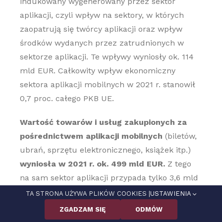
indukowany wygenerowany przez sektor
aplikacji, czyli wpływ na sektory, w których
zaopatrują się twórcy aplikacji oraz wpływ
środków wydanych przez zatrudnionych w
sektorze aplikacji. Te wpływy wyniosły ok. 114
mld EUR. Całkowity wpływ ekonomiczny
sektora aplikacji mobilnych w 2021 r. stanowił
0,7 proc. całego PKB UE.
Wartość towarów i usług zakupionych za
pośrednictwem aplikacji mobilnych
(biletów,
ubrań, sprzętu elektronicznego, książek itp.)
wyniosła w 2021 r. ok. 499 mld EUR.
Z tego
na sam sektor aplikacji przypada tylko 3,6 mld
EUR. Pozostała wartość to przychody dla
TA STRONA UŻYWA PLIKÓW COOKIES |
USTAWIENIA
sprzedawców towarów i usług, którzy zyskali
ZGADZAM SIĘ
ODMÓW
możliwość dotarcia do konsumentów za