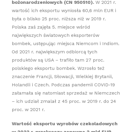
bożonarodzeniowych (CN 950510).
W 2021 r.
wartość ich eksportu wyniosła 60,6 mln EUR i
była o blisko 25 proc. niższa niż w 2019 r.
Polska zaś zajęła 5. miejsce wśród
największych światowych eksporterów
bombek, ustępując miejsca Niemcom i Indiom.
Od 2021 r. największym odbiorcą tych
produktów są USA – trafiło tam 27 proc.
polskiego eksportu bombek. Wzrosło też
znaczenie Francji, Słowacji, Wielkiej Brytanii,
Holandii i Czech. Podczas pandemii COVID-19
załamała się natomiast sprzedaż w Niemczech
– ich udział zmalał z 45 proc. w 2019 r. do 24
proc. w 2021 r.
Wartość eksportu wyrobów czekoladowych
w 2022 r. przekroczy zapewne 2 mld EUR.