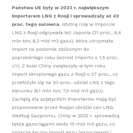
Państwa UE były w 2022 r. największym
importerem LNG z Rosji i sprowadzały aż 42
proc. tego surowca.
Istotną rolę w imporcie
LNG z Rosji odgrywała też Japonia (21 proc., 6,4
mln ton, 8,3 mld m3 gazu), która utrzymała
import na poziomie zbliżonym do
poprzedniego roku (wzrost importu o 1,5 proc.
r/r). Z kolei Chiny zwiększyły w tym roku
import skroplonego gazu z Rosji o 27 proc., co
przełożyło się na 20-proc. udział LNG z tego
kierunku (6,1 mln ton, 7,9 mld m3 gazu).
Zachętą dla azjatyckich importerów mają być
proponowane przez Rosjan obniżki cen LNG.
Według Gazpromu, Chiny w 2022 r. sprowadzą
także gazociągami około 15 mld m3 gazu, co
oznacza łączny import gazu (gazociągami i