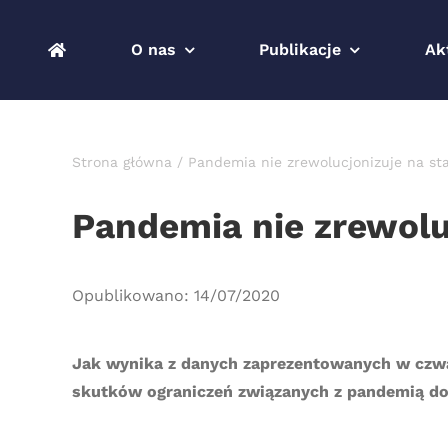
Przejdź
do
O nas
Publikacje
Ak
zawartości
Strona główna
Pandemia nie zrewolucjonizuje na st
Pandemia nie zrewolu
Opublikowano: 14/07/2020
Jak wynika z danych zaprezentowanych w czwar
skutków ograniczeń związanych z pandemią do