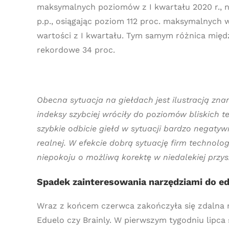
maksymalnych poziomów z I kwartału 2020 r., 
p.p., osiągając poziom 112 proc. maksymalnych w
wartości z I kwartału. Tym samym różnica mię
rekordowe 34 proc.
Obecna sytuacja na giełdach jest ilustracją zn
indeksy szybciej wróciły do poziomów bliskich
szybkie odbicie giełd w sytuacji bardzo negatyw
realnej. W efekcie dobrą sytuację firm technol
niepokoju o możliwą korektę w niedalekiej przys
Spadek zainteresowania narzędziami do ed
Wraz z końcem czerwca zakończyła się zdalna n
Eduelo czy Brainly. W pierwszym tygodniu lipc