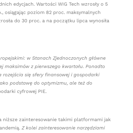
nich edycjach. Wartości WIG Tech wzrosły o 5
.p., osiągając poziom 82 proc. maksymalnych
rosła do 30 proc. a na początku lipca wynosiła
 europejskimi: w Stanach Zjednoczonych główne
żej maksimów z pierwszego kwartału. Ponadto
rozejścia się sfery finansowej i gospodarki
 jako podstawę do optymizmu, ale też do
podarki cyfrowej PIE.
 niższe zainteresowanie takimi platformami jak
pandemią.
Z kolei zainteresowanie narzędziami