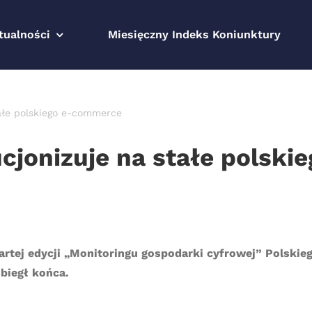
tualności
Miesięczny Indeks Koniunktury
ałe polskiego e-commerce
cjonizuje na stałe polsk
tej edycji „Monitoringu gospodarki cyfrowej” Polskie
biegł końca.