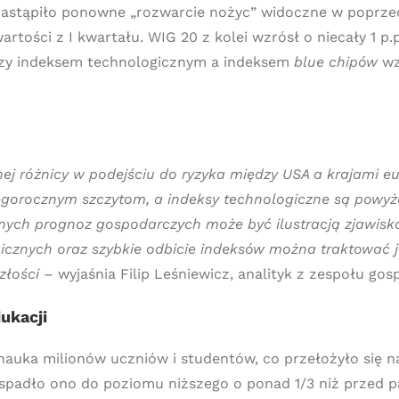
nastąpiło ponowne „rozwarcie nożyc” widoczne w poprzed
artości z I kwartału. WIG 20 z kolei wzrósł o niecały 1 p
dzy indeksem technologicznym a indeksem
blue chipów
wz
anej różnicy w podejściu do ryzyka między USA a krajami
 tegorocznym szczytom, a indeksy technologiczne są powy
nych prognoz gospodarczych może być ilustracją zjawiska 
ogicznych oraz szybkie odbicie indeksów można traktować
złości
– wyjaśnia Filip Leśniewicz, analityk z zespołu gos
ukacji
auka milionów uczniów i studentów, co przełożyło się na
a spadło ono do poziomu niższego o ponad 1/3 niż przed 