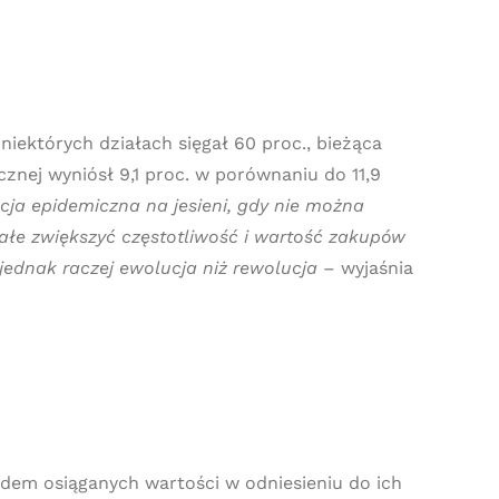
niektórych działach sięgał 60 proc., bieżąca
cznej wyniósł 9,1 proc. w porównaniu do 11,9
cja epidemiczna na jesieni, gdy nie można
łe zwiększyć częstotliwość i wartość zakupów
 jednak raczej ewolucja niż rewolucja
– wyjaśnia
ędem osiąganych wartości w odniesieniu do ich