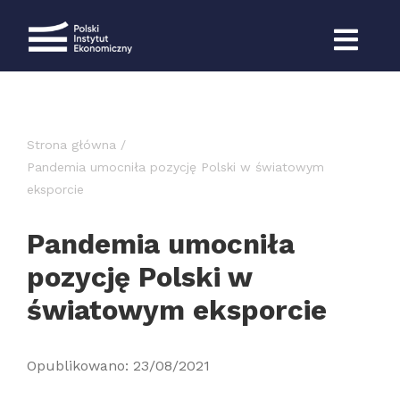
Przejdź
do
zawartości
Strona główna
Pandemia umocniła pozycję Polski w światowym
eksporcie
Pandemia umocniła
pozycję Polski w
światowym eksporcie
Opublikowano: 23/08/2021