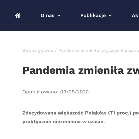
Przejdź
do
O nas
Publikacje
Ak
zawartości
Strona główna
Pandemia zmieniła zwyczaje konsum
Pandemia zmieniła z
Opublikowano: 09/09/2020
Zdecydowana większość Polaków (71 proc.) po
praktycznie niezmienna w czasie.