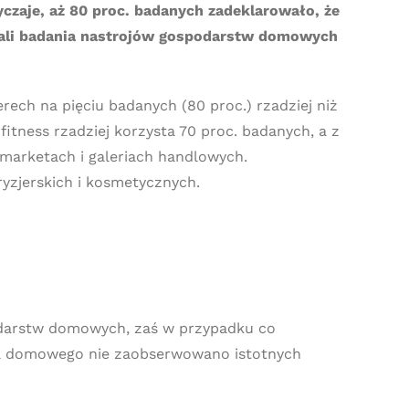
zaje, aż 80 proc. badanych zadeklarowało, że
I fali badania nastrojów gospodarstw domowych
ech na pięciu badanych (80 proc.) rzadziej niż
itness rzadziej korzysta 70 proc. badanych, a z
rmarketach i galeriach handlowych.
ryzjerskich i kosmetycznych.
odarstw domowych, zaś w przypadku co
twa domowego nie zaobserwowano istotnych