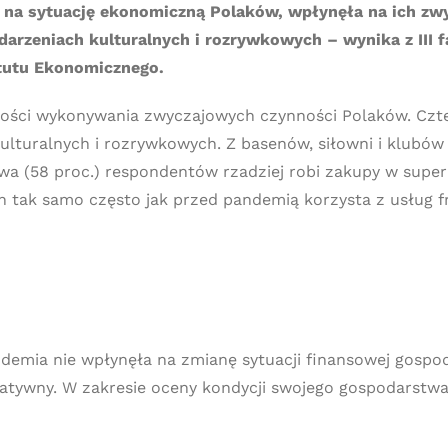
na sytuację ekonomiczną Polaków, wpłynęła na ich zwyc
ydarzeniach kulturalnych i rozrywkowych – wynika z II
ytutu Ekonomicznego.
wości wykonywania zwyczajowych czynności Polaków. Czter
lturalnych i rozrywkowych. Z basenów, siłowni i klubów f
wa (58 proc.) respondentów rzadziej robi zakupy w supe
h tak samo często jak przed pandemią korzysta z usług f
demia nie wpłynęła na zmianę sytuacji finansowej gosp
egatywny. W zakresie oceny kondycji swojego gospodars