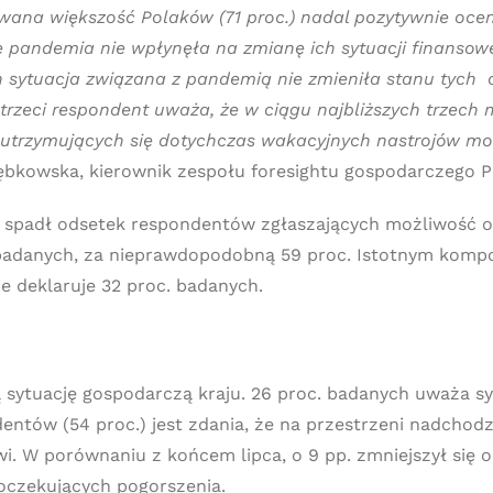
wana większość Polaków (71 proc.) nadal pozytywnie oce
 pandemia nie wpłynęła na zmianę ich sytuacji finansow
h sytuacja związana z pandemią nie zmieniła stanu tych 
rzeci respondent uważa, że w ciągu najbliższych trzech m
ć utrzymujących się dotychczas wakacyjnych nastrojów mo
bkowska, kierownik zespołu foresightu gospodarczego P
. spadł odsetek respondentów zgłaszających możliwość o
. badanych, za nieprawdopodobną 59 proc. Istotnym ko
ie deklaruje 32 proc. badanych.
ą sytuację gospodarczą kraju. 26 proc. badanych uważa sy
ntów (54 proc.) jest zdania, że na przestrzeni nadchodz
rawi. W porównaniu z końcem lipca, o 9 pp. zmniejszył si
 oczekujących pogorszenia.