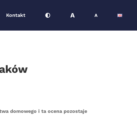
A
Kontakt
A
laków
twa domowego i ta ocena pozostaje