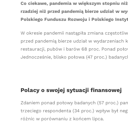
Co ciekawe, pandemia w większym stopniu niż 
rzadziej niż przed pandemią bierze udział w w
Polskiego Funduszu Rozwoju i Polskiego Inst
W okresie pandemii nastąpiła zmiana częstotli
przed pandemią bierze udział w wydarzeniach ku
restauracji, pubów i barów 68 proc. Ponad poło
Jednocześnie, blisko połowa (47 proc.) badanyc
Polacy o swojej sytuacji finansowej
Zdaniem ponad połowy badanych (57 proc.) pan
trzeciego respondenta (34 proc.) wpływ był n
różnic w porównaniu z końcem lipca.