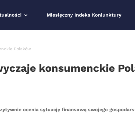
tualności
Miesięczny Indeks Koniunktury
enckie Polaków
wyczaje konsumenckie Po
zytywnie ocenia sytuację finansową swojego gospodars