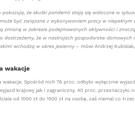
h pokazują, że skutki pandemii stają się widoczne w syt
, co może być związane z wykonywaniem pracy w niepełnym
ną zmianę w zakresie podejmowanych aktywności i znaczą
, to dostrzeżemy, że w nastrojach gospodarstw domowych o
 jakimi wchodzą w okres jesienny
– mówi Andrzej Kubisiak,
na wakacje
a wakacje. Spośród nich 76 proc. odbyło wyłącznie wyjazd
yjazd krajowy jak i zagraniczny. 40 proc. przeznaczyło n
ale od 1000 zł do 1500 zł na osobę, zaś niemal co trzeci