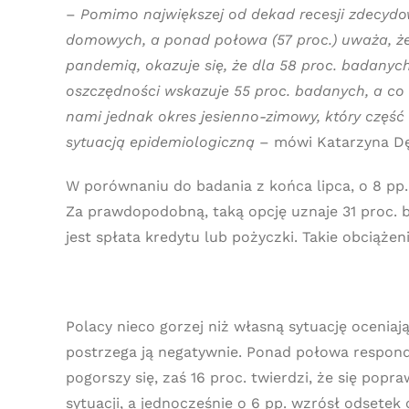
–
Pomimo największej od dekad recesji zdecydo
domowych, a ponad połowa (57 proc.) uważa, że
pandemią, okazuje się, że dla 58 proc. badanyc
oszczędności wskazuje 55 proc. badanych, a co t
nami jednak okres jesienno-zimowy, który częś
sytuacją epidemiologiczną
– mówi Katarzyna Dę
W porównaniu do badania z końca lipca, o 8 pp
Za prawdopodobną, taką opcję uznaje 31 proc
jest spłata kredytu lub pożyczki. Takie obciążen
Polacy nieco gorzej niż własną sytuację oceniaj
postrzega ją negatywnie. Ponad połowa responde
pogorszy się, zaś 16 proc. twierdzi, że się pop
sytuacji, a jednocześnie o 6 pp. wzrósł odsetek