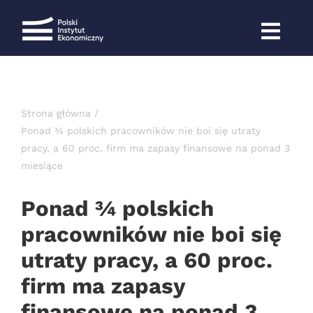
Przejdź
do
zawartości
Strona główna
Ponad ¾ polskich pracowników nie boi się utraty
pracy, a 60 proc. firm ma zapasy finansowe na ponad 3
miesiące
Ponad ¾ polskich
pracowników nie boi się
utraty pracy, a 60 proc.
firm ma zapasy
finansowe na ponad 3