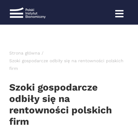
Przejdź
do
zawartości
Strona główna
Szoki gospodarcze odbiły się na rentowności polskich
firm
Szoki gospodarcze
odbiły się na
rentowności polskich
firm