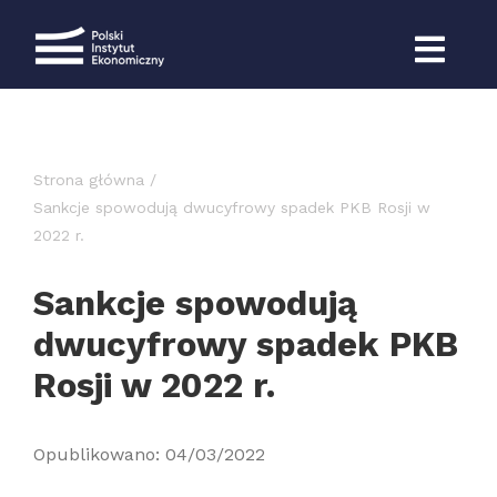
Przejdź
do
zawartości
Strona główna
Sankcje spowodują dwucyfrowy spadek PKB Rosji w
2022 r.
Sankcje spowodują
dwucyfrowy spadek PKB
Rosji w 2022 r.
Opublikowano: 04/03/2022