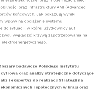
energii elektrycznej
oraz modernizacja sieci
.
obilności
oraz
infrastruktury AMI (Advanced
biorców końcowych.
Jak pokazują wyniki
ny wpływ na obciążenie systemu
do sytuacji, w której użytkownicy aut
pozwoli wygładzić krzywą zapotrzebowania na
 elektroenergetycznego.
 Obszary badawcze Polskiego Instytutu
 cyfrowa oraz analizy strategiczne dotyczące
iz i ekspertyz do realizacji Strategii na
 ekonomicznych i społecznych w kraju oraz