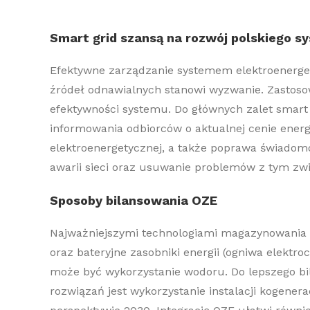
Smart
grid
szansą na rozwój polskiego s
E
fektywne zarządzanie systemem elektroenerg
źródeł odnawialnych
stanowi wyzwanie
.
Zastoso
efektywności systemu.
Do głównych zalet smar
informowania odbiorców o aktualnej cenie energii
elektroenergetycznej, a także poprawa świadomo
awarii sieci oraz usuwanie problemów z tym zw
Sposoby bilansowania OZE
Najważniejszymi
technologiami
magazynowania 
oraz bateryjne zasobniki energii (ogniwa elekt
może być wykorzystanie wodoru.
Do lepszego bi
rozwiązań jest
wykorzystanie instalacji kogenera