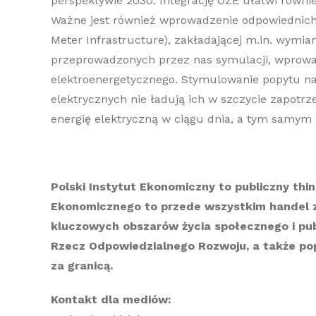
perspektywie 2030.
I
ntegracj
ę
OZE
ułatwi równi
Ważne jest również
wprowadzenie odpowiednich 
Meter
Infrastructure
), zakładającej
m.in.
wymianę
przeprowadzonych przez nas symulacji, wprow
elektroenergetycznego. Stymulowanie popytu na 
elektrycznych nie ład
ują
ich w szczycie zapotrz
energię elektryczną w ciągu dnia, a tym samym
Polski Instytut Ekonomiczny to publiczny
thi
Ekonomicznego to przede wszystkim handel 
kluczowych obszarów życia społecznego i publi
Rzecz Odpowiedzialnego Rozwoju, a także po
za granicą.
Kontakt dla mediów: