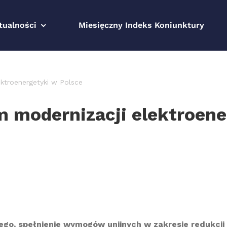
tualności
Miesięczny Indeks Koniunktury
ektroenergetyki w Polsce
m modernizacji elektroene
ego, spełnienie wymogów unijnych w zakresie redukcji