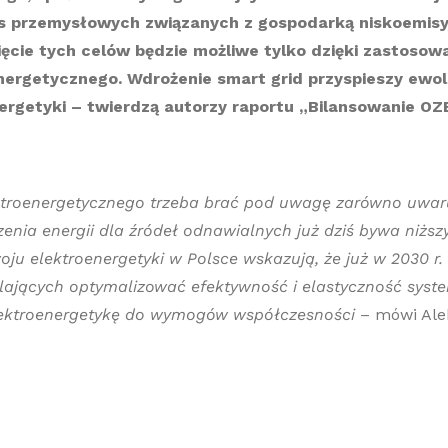
s przemysłowych związanych z gospodarką niskoemisyj
ięcie tych celów będzie możliwe tylko dzięki zastosow
ergetycznego. Wdrożenie smart grid przyspieszy ewol
ergetyki – twierdzą autorzy raportu „Bilansowanie O
ektroenergetycznego trzeba brać pod uwagę zarówno uwaru
zeni
a
energii dla źródeł odnawialnych już dziś
bywa
niższ
oju elektroenergetyki w Polsce wskazują, że
już w 2030
r
lających optymalizować efektywność i elastyczność syste
lektroenergetykę do wymogów
współczesności
– mówi Alek