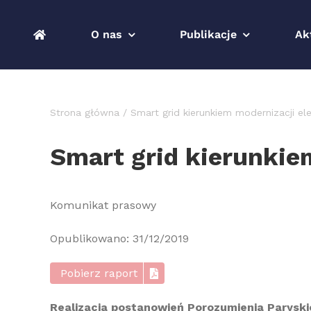
Przejdź
do
O nas
Publikacje
Ak
zawartości
Strona główna
Smart grid kierunkiem modernizacji el
Smart grid kierunkie
Komunikat prasowy
Opublikowano: 31/12/2019
Pobierz raport
Realizacja postanowień Porozumienia Paryski