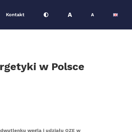
A
Kontakt
A
rgetyki w Polsce
 dwutlenku węgla i udziału OZE w