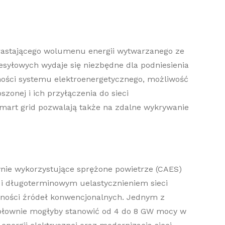
astającego wolumenu energii wytwarzanego ze
zesyłowych wydaje się niezbędne
dla podniesieni
a
ości systemu elektroenergetycznego, możliwość
zonej i ich przyłączenia do sieci
 Smart
grid
pozwalają także na zdalne wykrywanie
nie wykorzystujące sprężone powietrze
(CAES)
 i
długoterminowym
ue
las
tycznieniem sieci
zności źródeł konwencjonalnych.
Jednym z
płownie mogłyby stanowić od 4 do 8 GW mocy w