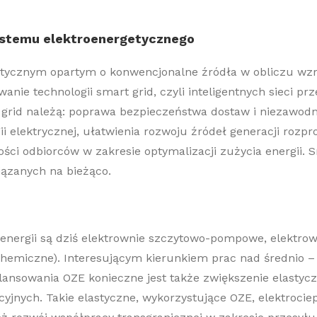
ystemu elektroenergetycznego
etycznym opartym o konwencjonalne
źródła w obliczu
wzr
wanie
technologii smart
grid
, czyli inteligentnych siec
i pr
t
grid
należą: poprawa bezpieczeństwa dostaw i niezawodn
 elektrycznej, ułatwienia rozwoju źródeł generacji rozpros
ści odbiorców w zakresie optymalizacji zużycia energii.
iązanych na bieżąco.
energii
są
dziś
elektrownie szczytowo-pompowe, elektrow
rochemiczne). Interesującym kierunkiem prac nad
średnio
–
lansowania OZE konieczne jest także zwiększenie elastyc
cyjnych. Takie elastyczne
, wykorzystujące OZE,
elektrocie