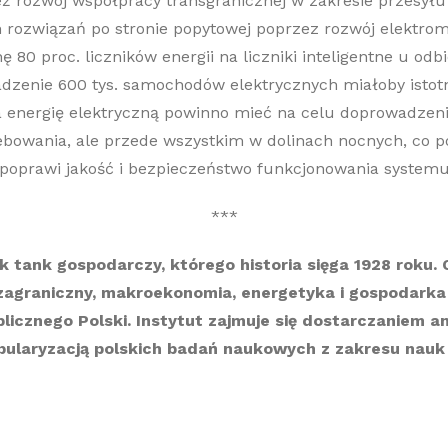
eż
rozwój współpracy transgranicznej w zakresie
przesyłu
rozwiązań po stronie popytowej
poprzez rozwój
elektrom
 80 proc. liczników energii na liczniki inteligentne u od
adzenie 600 tys. samochodów elektrycznych
miałoby
istot
energię elektryczną powinno mieć na celu doprowadzenie 
ebowania, ale przede wszystkim w dolinach nocnych, co 
 poprawi jakość i bezpieczeństwo funkcjonowania systemu
***
nk
tank gospodarczy, którego historia sięga 1928 roku.
zagraniczny,
makroekonomia,
energetyka i gospodarka
cznego Polski. Instytut zajmuje się dostarczaniem anal
pularyzacją polskich badań naukowych z zakresu nauk