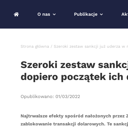
Przejdź
do
O nas
Publikacje
Ak
zawartości
Strona główna
Szeroki zestaw sankcji już uderza w r
Szeroki zestaw sankcj
dopiero początek ich 
Opublikowano: 01/03/2022
Najtrwalsze efekty spośród nałożonych przez 
zablokowanie transakcji dolarowych. Te sankc