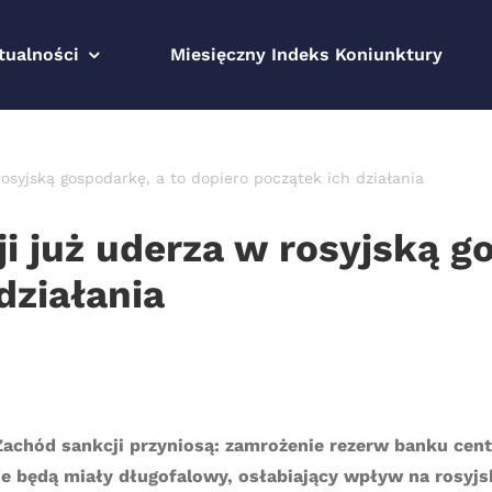
tualności
Miesięczny Indeks Koniunktury
osyjską gospodarkę, a to dopiero początek ich działania
i już uderza w rosyjską g
działania
Zachód sankcji przyniosą: zamrożenie rezerw banku cent
je będą miały długofalowy, osłabiający wpływ na rosyjs