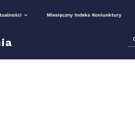
tualności
Miesięczny Indeks Koniunktury
Sz
ia