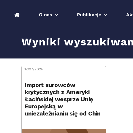
Przejdź
do
O nas
Publikacje
Ak
zawartości
Wyniki wyszukiwan
17/07/2024
Import surowców
krytycznych z Ameryki
Łacińskiej wesprze Unię
Europejską w
uniezależnianiu się od Chin