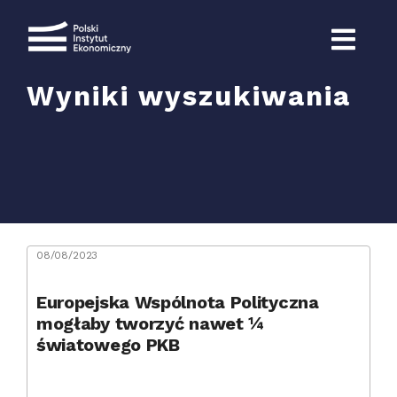
Przejdź
do
zawartości
Wyniki wyszukiwania
Szukaj
08/08/2023
Europejska Wspólnota Polityczna
mogłaby tworzyć nawet ¼
światowego PKB