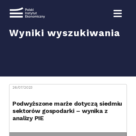
Przejdź
do
zawartości
Wyniki wyszukiwania
Szukaj
26/07/2023
Podwyższone marże dotyczą siedmiu
sektorów gospodarki – wynika z
analizy PIE