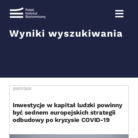
Przejdź
do
zawartości
Wyniki wyszukiwania
Szukaj
30/07/2021
Inwestycje w kapitał ludzki powinny
być sednem europejskich strategii
odbudowy po kryzysie COVID-19