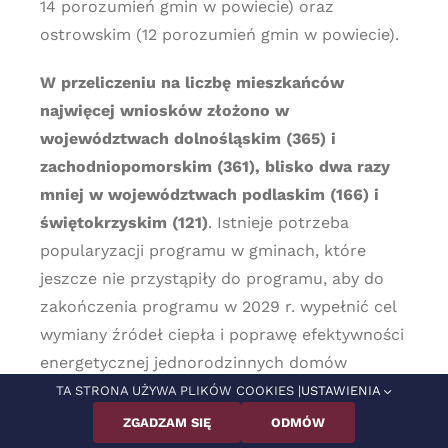
14 porozumień gmin w powiecie) oraz
ostrowskim (12 porozumień gmin w powiecie).
W przeliczeniu na liczbę mieszkańców
najwięcej wniosków złożono w
województwach dolnośląskim (365) i
zachodniopomorskim (361), blisko dwa razy
mniej w województwach podlaskim (166) i
świętokrzyskim (121)
. Istnieje potrzeba
popularyzacji programu w gminach, które
jeszcze nie przystąpiły do programu, aby do
zakończenia programu w 2029 r. wypełnić cel
wymiany źródeł ciepła i poprawę efektywności
energetycznej jednorodzinnych domów
mieszkalnych.
TA STRONA UŻYWA PLIKÓW COOKIES |
USTAWIENIA
ZGADZAM SIĘ
ODMÓW
Najwyższą dotację można otrzymać na pompy