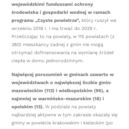
wojewódzkimi funduszami ochrony
środowiska i gospodarki wodnej w ramach
programu „Czyste powietrze”,
który ruszył we
wrześniu 2018 r. i ma trwać do 2029 r.
Przeliczając to na powiaty, w 115 powiatach (z
380) mieszkańcy żadnej z gmin nie mogą
otrzymać dofinansowania na wymianę źródeł
ciepła w domu jednorodzinnym.
Najwięcej porozumień w gminach zawarto w
województwach o największej liczbie gmin:
mazowieckim (113) i wielkopolskim (96), a
najmniej w warmińsko-mazurskim (18) i
opolskim (13).
W podziale na powiaty
najbardziej aktywne w tym zakresie okazały się
gminy w powiecie krakowskim i kieleckim (po