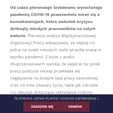
Od czasu pierwszego lockdownu wywołanego
pandemią COVID-19 powszechnie mówi się o
konsekwencjach, które wskutek kryzysu
dotknęły młodych pracowników na całym
świecie.
Pierwsze analizy Międzynarodowej
Organizacji Pracy wskazywały, że więcej niż
jedna na sześć młodych osób straciła pracę w
wyniku pandemii. Z kolei z analiz
długookresowych wynika, że wejście na rynek
pracy podczas recesji przekłada się
negatywnie na kolejne lata pracy zawodowej
oraz na inne obszary życia, takie jak zdrowie
czy decyzje dotyczące zakładania rodziny.
TA STRONA UŻYWA PLIKÓW COOKIES |
USTAWIENIA
Jednak kryzys pandemiczny odcisnął swoje
ZGADZAM SIĘ
ODMÓW
piętno nie tylko na młodych pracownikach.