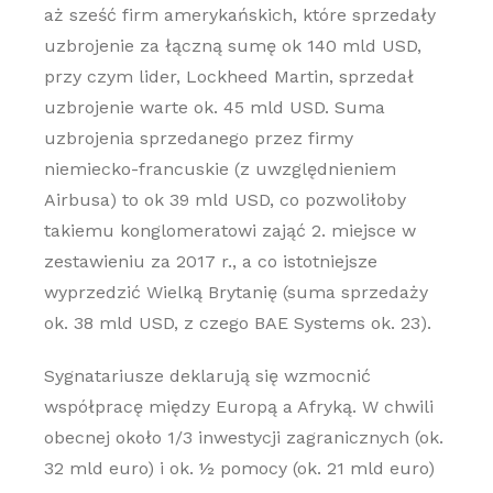
aż sześć firm amerykańskich, które sprzedały
uzbrojenie za łączną sumę ok 140 mld USD,
przy czym lider, Lockheed Martin, sprzedał
uzbrojenie warte ok. 45 mld USD. Suma
uzbrojenia sprzedanego przez firmy
niemiecko-francuskie (z uwzględnieniem
Airbusa) to ok 39 mld USD, co pozwoliłoby
takiemu konglomeratowi zająć 2. miejsce w
zestawieniu za 2017 r., a co istotniejsze
wyprzedzić Wielką Brytanię (suma sprzedaży
ok. 38 mld USD, z czego BAE Systems ok. 23).
Sygnatariusze deklarują się wzmocnić
współpracę między Europą a Afryką. W chwili
obecnej około 1/3 inwestycji zagranicznych (ok.
32 mld euro) i ok. ½ pomocy (ok. 21 mld euro)