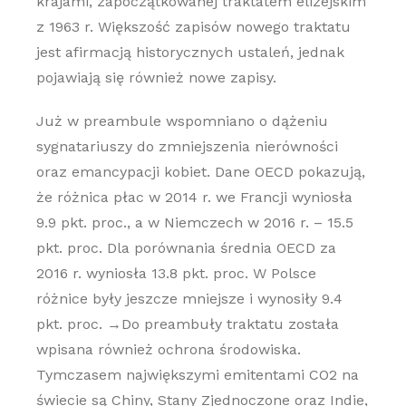
krajami, zapoczątkowanej traktatem elizejskim
z 1963 r. Większość zapisów nowego traktatu
jest afirmacją historycznych ustaleń, jednak
pojawiają się również nowe zapisy.
Już w preambule wspomniano o dążeniu
sygnatariuszy do zmniejszenia nierówności
oraz emancypacji kobiet. Dane OECD pokazują,
że różnica płac w 2014 r. we Francji wyniosła
9.9 pkt. proc., a w Niemczech w 2016 r. – 15.5
pkt. proc. Dla porównania średnia OECD za
2016 r. wyniosła 13.8 pkt. proc. W Polsce
różnice były jeszcze mniejsze i wynosiły 9.4
pkt. proc. →Do preambuły traktatu została
wpisana również ochrona środowiska.
Tymczasem największymi emitentami CO2 na
świecie są Chiny, Stany Zjednoczone oraz Indie,