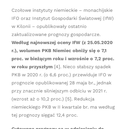
Czołowe instytuty niemieckie – monachijskie
IFO oraz Instytut Gospodarki Światowej (IfW)
w Kilonii – opublikowały ostatnio
zaktualizowane prognozy gospodarcze.
Według najnowszej oceny IfW (z 25.05.2020
r.), wolumen PKB Niemiec obniży się o 7,1
proc. w bieżącym roku i wzrośnie o 7,2 proc.
w roku przyszłym
[4]. Nieco słabszy spadek
PKB w 2020 r. (o 6,6 proc.) przewiduje IFO w
prognozie opublikowanej 28 maja br., jednak
przy znacznie silniejszym odbiciu w 2021 r.
(wzrost aż o 10,2 proc.) [5]. Redukcja
niemieckiego PKB w II kwartale br. ma według
tej prognozy sięgać 12,4 proc.
Cytowane prognozy są w odniesieniu do