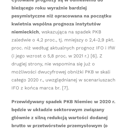
bieżącego roku wyraźnie bardziej
pesymistyczne niż opracowana na początku
kwietnia wspólna prognoza instytutów
niemieckich
, wskazująca na spadek PKB
zaledwie o 4,2 proc., tj. mniejszy o 2,4-2,9 pkt.
proc. niż według aktualnych prognoz IFO i IfW
(i jego wzrost o 5,8 proc. w 2021 r.) [6]. Z
drugiej strony, nie wspomina się już o
możliwości dwucyfrowej obniżki PKB w skali
całego 2020 r., uwzględnianej w scenariuszach
IFO z końca marca br. [7].
Przewidywany spadek PKB Niemiec w 2020 r.
będzie w układzie sektorowym związany
głównie z silną redukcją wartości dodanej
brutto w przetwórstwie przemysłowym (o