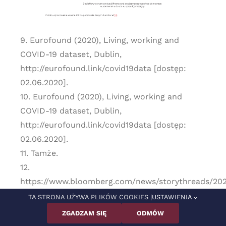
9. Eurofound (2020), Living, working and
COVID-19 dataset, Dublin,
http://eurofound.link/covid19data [dostęp:
02.06.2020].
10. Eurofound (2020), Living, working and
COVID-19 dataset, Dublin,
http://eurofound.link/covid19data [dostęp:
02.06.2020].
11. Tamże.
12.
https://www.bloomberg.com/news/storythreads/20
05-21/sweden-shows-the-way-forward-from -
TA STRONA UŻYWA PLIKÓW COOKIES |
USTAWIENIA
coronavirus [dostęp: 02.06.2020].
ZGADZAM SIĘ
ODMÓW