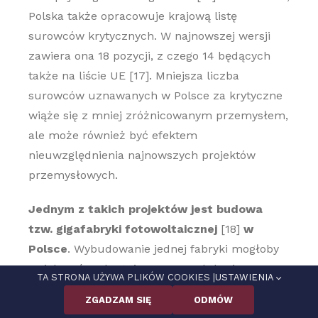
Polska także opracowuje krajową listę
surowców krytycznych. W najnowszej wersji
zawiera ona 18 pozycji, z czego 14 będących
także na liście UE [17]. Mniejsza liczba
surowców uznawanych w Polsce za krytyczne
wiąże się z mniej zróżnicowanym przemysłem,
ale może również być efektem
nieuwzględnienia najnowszych projektów
przemysłowych.
Jednym z takich projektów jest budowa
tzw. gigafabryki fotowoltaicznej
[18]
w
Polsce
. Wybudowanie jednej fabryki mogłoby
zwiększyć 10-krotnie moce produkcyjne w
TA STRONA UŻYWA PLIKÓW COOKIES |
USTAWIENIA
fotowoltaice do 2025 r. W kolejnych 5 latach
ZGADZAM SIĘ
ODMÓW
planuje się rozwój produkcji we wszystkich