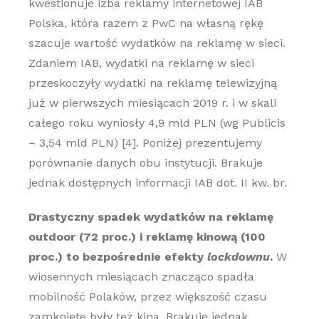
kwestionuje izba reklamy internetowej IAB
Polska, która razem z PwC na własną rękę
szacuje wartość wydatków na reklamę w sieci.
Zdaniem IAB, wydatki na reklamę w sieci
przeskoczyły wydatki na reklamę telewizyjną
już w pierwszych miesiącach 2019 r. i w skali
całego roku wyniosły 4,9 mld PLN (wg Publicis
– 3,54 mld PLN) [4]. Poniżej prezentujemy
porównanie danych obu instytucji. Brakuje
jednak dostępnych informacji IAB dot. II kw. br.
Drastyczny spadek wydatków na reklamę
outdoor (72 proc.) i reklamę kinową (100
proc.) to bezpośrednie efekty
lockdownu
.
W
wiosennych miesiącach znacząco spadła
mobilność Polaków, przez większość czasu
zamknięte były też kina. Brakuje jednak