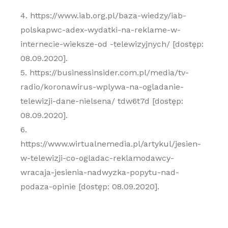
4. https://www.iab.org.pl/baza-wiedzy/iab-
polskapwc-adex-wydatki-na-reklame-w-
internecie-wieksze-od -telewizyjnych/ [dostęp:
08.09.2020].
5. https://businessinsider.com.pl/media/tv-
radio/koronawirus-wplywa-na-ogladanie-
telewizji-dane-nielsena/ tdw6t7d [dostęp:
08.09.2020].
6.
https://www.wirtualnemedia.pl/artykul/jesien-
w-telewizji-co-ogladac-reklamodawcy-
wracaja-jesienia-nadwyzka-popytu-nad-
podaza-opinie [dostęp: 08.09.2020].