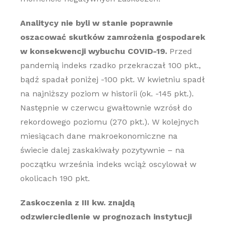
Analitycy nie byli w stanie poprawnie
oszacować skutków zamrożenia gospodarek
w konsekwencji wybuchu COVID-19.
Przed
pandemią indeks rzadko przekraczał 100 pkt.,
bądź spadał poniżej -100 pkt. W kwietniu spadł
na najniższy poziom w historii (ok. -145 pkt.).
Następnie w czerwcu gwałtownie wzrósł do
rekordowego poziomu (270 pkt.). W kolejnych
miesiącach dane makroekonomiczne na
świecie dalej zaskakiwały pozytywnie – na
początku września indeks wciąż oscylował w
okolicach 190 pkt.
Zaskoczenia z III kw. znajdą
odzwierciedlenie w prognozach instytucji