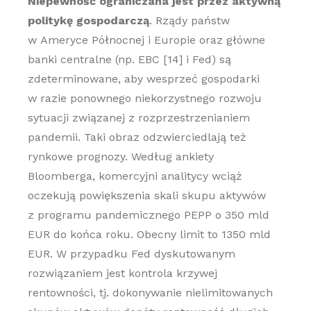
Niepewność ograniczana jest przez aktywną
politykę gospodarczą
. Rządy państw
w Ameryce Północnej i Europie oraz główne
banki centralne (np. EBC [14] i Fed) są
zdeterminowane, aby wesprzeć gospodarki
w razie ponownego niekorzystnego rozwoju
sytuacji związanej z rozprzestrzenianiem
pandemii. Taki obraz odzwierciedlają też
rynkowe prognozy. Według ankiety
Bloomberga, komercyjni analitycy wciąż
oczekują powiększenia skali skupu aktywów
z programu pandemicznego PEPP o 350 mld
EUR do końca roku. Obecny limit to 1350 mld
EUR. W przypadku Fed dyskutowanym
rozwiązaniem jest kontrola krzywej
rentowności, tj. dokonywanie nielimitowanych