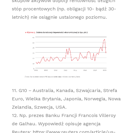
skupów aktywów dopóty rentowność długich
stóp procentowych (np. obligacji 10- bądź 30-
letnich) nie osiągnie ustalonego poziomu.
11. G10 – Australia, Kanada, Szwajcaria, Strefa
Euro, Wielka Brytania, Japonia, Norwegia, Nowa
Zelandia, Szwecja, USA.
12. Np. prezes Banku Francji Francois Villeroy
de Galhau. Wypowiedź opisuje agencja
Reutera: https://www.reuters.com/article/us-