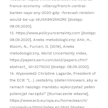
france-economy -villeroy/french-central-
banker-says-any-2020-gdp -forecast-revision-
would-be-up-idUSKBN25N2RE [dostęp:
08.09.2020].
13. https://www.policyuncertainty.com [dostęp:
08.09.2020]. Aneks metodologiczny: Ahir, H.,
Bloom, N., Furceri, D. (2018), Aneks
metodologiczny, World Uncertainty Index,
https://papers.ssrn.com/sol3/papers.cfm?
abstract_ id=3275033 [dostęp: 08.09.2020].
14. Wypowiedź Christine Lagarde, President of
the ECB: “(…) Jesteśmy zdeterminowani, aby w
ramach naszego mandatu wykorzystać pełen
potencjał narzędzi” [tłumaczenie własne],
https://www.ecb.europa.eu/home/search/
coronavirus/html/index.en.html [dostęp: