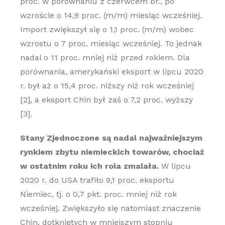
proc. w porównaniu z czerwcem br., po
wzroście o 14,9 proc. (m/m) miesiąc wcześniej.
Import zwiększył się o 1,1 proc. (m/m) wobec
wzrostu o 7 proc. miesiąc wcześniej. To jednak
nadal o 11 proc. mniej niż przed rokiem. Dla
porównania, amerykański eksport w lipcu 2020
r. był aż o 15,4 proc. niższy niż rok wcześniej
[2], a eksport Chin był zaś o 7,2 proc. wyższy
[3].
Stany Zjednoczone są nadal najważniejszym
rynkiem zbytu niemieckich towarów, chociaż
w ostatnim roku ich rola zmalała.
W lipcu
2020 r. do USA trafiło 9,1 proc. eksportu
Niemiec, tj. o 0,7 pkt. proc. mniej niż rok
wcześniej. Zwiększyło się natomiast znaczenie
Chin, dotkniętych w mniejszym stopniu