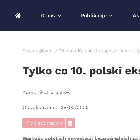
Przejdź
do
O nas
Publikacje
Ak
zawartości
Strona główna
Tylko co 10. polski eksporter inwestuj
Tylko co 10. polski e
Komunikat prasowy
Opublikowano: 28/02/2020
Pobierz raport
Wartość polskich inwestycji bezpośrednich za 