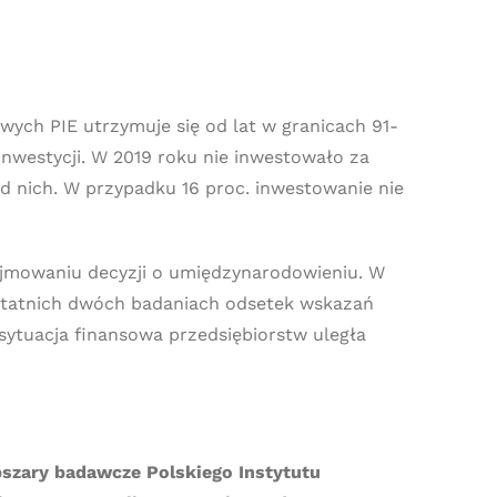
ych PIE utrzymuje się od lat w granicach 91-
 inwestycji. W 2019 roku nie inwestowało za
ód nich. W przypadku 16 proc. inwestowanie nie
ejmowaniu decyzji o umiędzynarodowieniu. W
 ostatnich dwóch badaniach odsetek wskazań
e sytuacja finansowa przedsiębiorstw uległa
Obszary badawcze Polskiego Instytutu