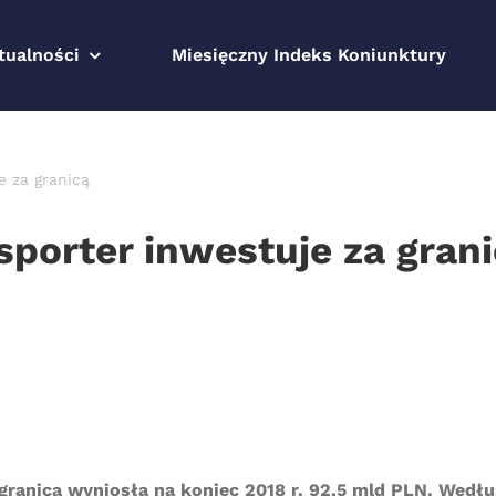
tualności
Miesięczny Indeks Koniunktury
e za granicą
ksporter inwestuje za gran
granicą wyniosła na koniec 2018 r. 92,5 mld PLN. Wedł