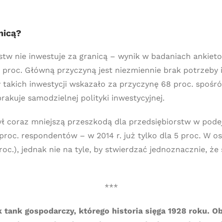
nicą?
w nie inwestuje za granicą – wynik w badaniach ankietow
97 proc. Główną przyczyną jest niezmiennie brak potrzeby
 takich inwestycji wskazało za przyczynę 68 proc. spośr
brakuje samodzielnej polityki inwestycyjnej.
ył coraz mniejszą przeszkodą dla przedsiębiorstw w pod
 proc. respondentów – w 2014 r. już tylko dla 5 proc. W
 proc.), jednak nie na tyle, by stwierdzać jednoznacznie, ż
***
k tank gospodarczy, którego historia sięga 1928 roku. 