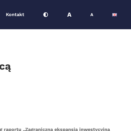
A
Kontakt
A
icą
ug raportu „Zagraniczna ekspansja inwestycyjna