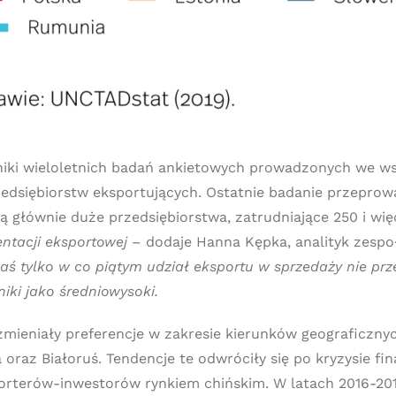
yniki wieloletnich badań ankietowych prowadzonych we 
edsiębiorstw eksportujących. Ostatnie badanie przeprowa
ą głównie duże przedsiębiorstwa, zatrudniające 250 i wi
ntacji eksportowej
– dodaje Hanna Kępka, analityk zespo
aś tylko w co piątym udział eksportu w sprzedaży nie prze
iki jako średniowysoki.
zmieniały preferencje w zakresie kierunków geograficzny
na oraz Białoruś. Tendencje te odwróciły się po kryzysie
porterów-inwestorów rynkiem chińskim. W latach 2016-201