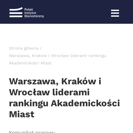
Przejdź
do
zawartości
Strona główna
Warszawa, Kraków i Wrocław liderami rankingu
Akademickości Miast
Warszawa, Kraków i
Wrocław liderami
rankingu Akademickości
Miast
Komunikat prasowy