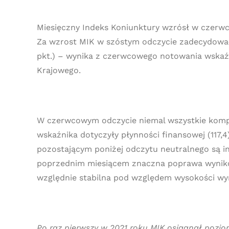
Miesięczny Indeks Koniunktury wzrósł w czerwc
Za wzrost MIK w szóstym odczycie zadecydowały
pkt.) – wynika z czerwcowego notowania wskaź
Krajowego.
W czerwcowym odczycie niemal wszystkie kompo
wskaźnika dotyczyły płynności finansowej (117,
pozostającym poniżej odczytu neutralnego są i
poprzednim miesiącem znaczna poprawa wyników 
względnie stabilna pod względem wysokości w
Po raz pierwszy w 2021 roku MIK osiągnął pozio