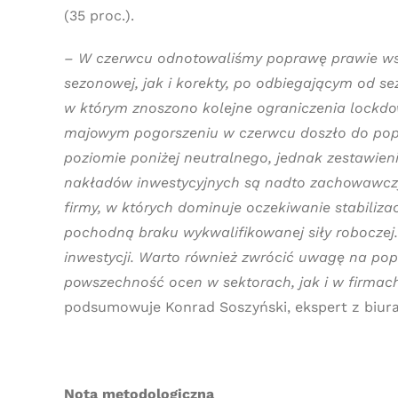
(35 proc.).
–
W czerwcu odnotowaliśmy poprawę prawie wsz
sezonowej, jak i korekty, po odbiegającym od s
w którym znoszono kolejne ograniczenia lockdow
majowym pogorszeniu w czerwcu doszło do pop
poziomie poniżej neutralnego, jednak zestawieni
nakładów inwestycyjnych są nadto zachowawczy
firmy, w których dominuje oczekiwanie stabiliz
pochodną braku wykwalifikowanej siły roboczej
inwestycji. Warto również zwrócić uwagę na po
powszechność ocen w sektorach, jak i w firmac
podsumowuje Konrad Soszyński, ekspert z biur
Nota metodologiczna