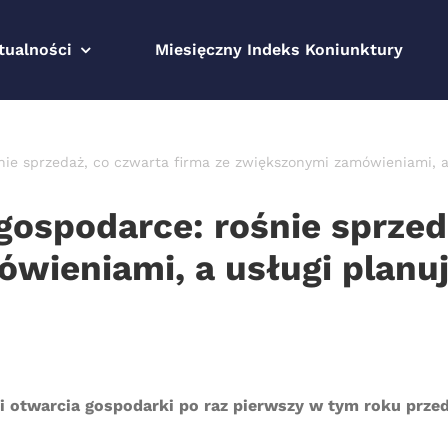
tualności
Miesięczny Indeks Koniunktury
ie sprzedaż, co czwarta firma ze zwiększonymi zamówieniami, a 
ospodarce: rośnie sprzed
wieniami, a usługi planuj
i otwarcia gospodarki po raz pierwszy w tym roku prze