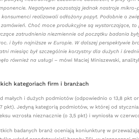
ponencie. Negatywne pozostają jednak nastroje mikro-pr
h konsumenci realizowali odłożony popyt. Podobnie o zw
y zamówień. Choć moce produkcyjne są wystarczające, t
czące zatrudnienia niezmiennie od początku badania był
roc. i było najniższe w Europie. W dalszej perspektywie 
atni miesiąc był szczególnie korzystny dla dużych i średn
ęło również na usługi
– mówi Maciej Miniszewski, analityk
ich kategoriach firm i branżach
małych i dużych podmiotów (odpowiednio o 13,8 pkt oraz 
,7 pkt). Jedyną kategorią podmiotów, w której od styczn
eksu wzrosła nieznacznie (o 3,5 pkt) i wyniosła w czerw
kich badanych branż oceniają koniunkturę w przeważają