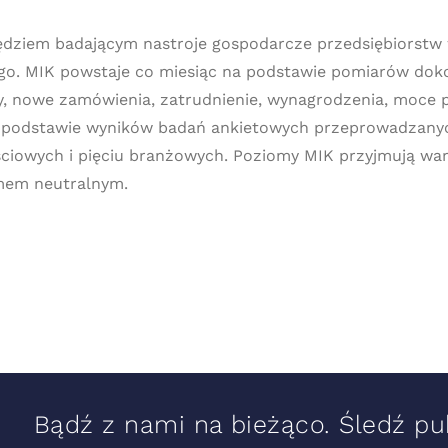
zędziem badającym nastroje gospodarcze przedsiębiorstw
o. MIK powstaje co miesiąc na podstawie pomiarów dok
y, nowe zamówienia, zatrudnienie, wynagrodzenia, moce p
a podstawie wyników badań ankietowych przeprowadzanyc
ciowych i pięciu branżowych. Poziomy MIK przyjmują wart
omem neutralnym.
Bądź z nami na bieżąco. Śledź pub