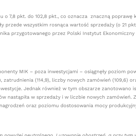
u o 7,8 pkt. do 102,8 pkt., co oznacza znaczną poprawę
 przede wszystkim rosnąca wartość sprzedaży (o 21 pkt.)
nika przygotowanego przez Polski Instytut Ekonomiczn
nenty MIK – poza inwestycjami – osiągnęły poziom powy
4), zatrudnienia (114,9), liczby nowych zamówień (109,6
nwestycje. Jednak również w tym obszarze zanotowano ist
nastąpiła w sprzedaży i w liczbie nowych zamówień. Z k
ynagrodzeń oraz poziomu dostosowania mocy produkcyjn
m powyżej neutralnego. Luzowanie obostrzeń, a przy tym w