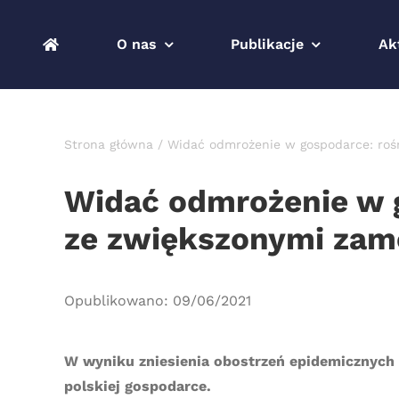
Przejdź
do
O nas
Publikacje
Ak
zawartości
Strona główna
Widać odmrożenie w gospodarce: rośn
Widać odmrożenie w g
ze zwiększonymi zamó
Opublikowano: 09/06/2021
W wyniku zniesienia obostrzeń epidemicznych 
polskiej gospodarce.