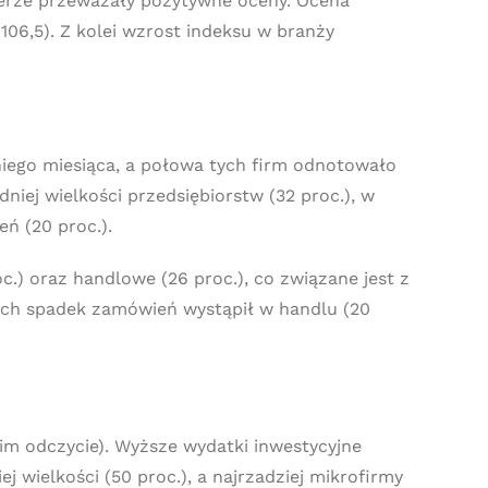
ierze przeważały pozytywne oceny. Ocena
06,5). Z kolei wzrost indeksu w branży
ego miesiąca, a połowa tych firm odnotowało
iej wielkości przedsiębiorstw (32 proc.), w
ń (20 proc.).
.) oraz handlowe (26 proc.), co związane jest z
ych spadek zamówień wystąpił w handlu (20
nim odczycie). Wyższe wydatki inwestycyjne
ej wielkości (50 proc.), a najrzadziej mikrofirmy