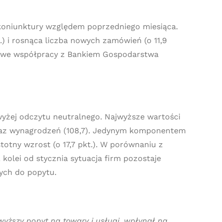
 koniunktury względem poprzedniego miesiąca.
 i rosnąca liczba nowych zamówień (o 11,9
y we współpracy z Bankiem Gospodarstwa
żej odczytu neutralnego. Najwyższe wartości
) oraz wynagrodzeń (108,7). Jedynym komponentem
otny wzrost (o 17,7 pkt.). W porównaniu z
olei od stycznia sytuacja firm pozostaje
ych do popytu.
yższy popyt na towary i usługi, wpłynął na