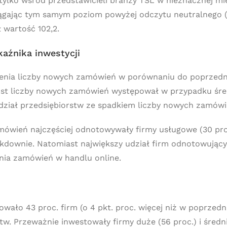
tylko wśród przedstawicieli branży TSL w nieznacznej m
siągając tym samym poziom powyżej odczytu neutralnego (1
 wartość 102,2.
aźnika inwestycji
enia liczby nowych zamówień w porównaniu do poprzedni
ost liczby nowych zamówień występował w przypadku średn
ział przedsiębiorstw ze spadkiem liczby nowych zamówie
ówień najczęściej odnotowywały firmy usługowe (30 proc
ckdownie. Natomiast największy udział firm odnotowując
nia zamówień w handlu online.
owało 43 proc. firm (o 4 pkt. proc. więcej niż w poprzed
stw. Przeważnie inwestowały firmy duże (56 proc.) i średni