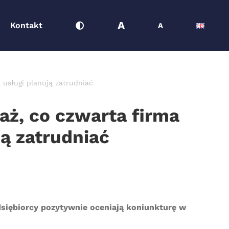
A
Kontakt
A
usługi planują zatrudniać
aż, co czwarta firma
ą zatrudniać
dsiębiorcy pozytywnie oceniają koniunkturę w