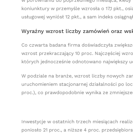
w porównaniu do poprzedniego miesiąca, kiedy 
koniunktury w przemyśle wzrosła o 17,1 pkt., o
usługowej wyniósł 12 pkt., a sam indeks osiągnął
Wyraźny wzrost liczby zamówień oraz wsk
Co czwarta badana firma doświadczyła zwiększ
wzrost przekraczający 10 proc. Najczęściej wzr
których jednocześnie odnotowano największy ud
W podziale na branże, wzrost liczby nowych zam
uruchomieniem stacjonarnej działalności po lo
proc.), co prawdopodobnie wynika ze zmniejsze
Inwestycje w ostatnich trzech miesiącach realiz
poniosło 21 proc., a niższe 4 proc. przedsiębior