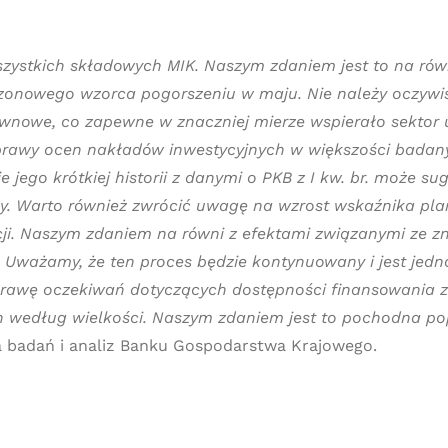
ystkich składowych MIK. Naszym zdaniem jest to na rów
ezonowego wzorca pogorszeniu w maju. Nie należy oczywiś
nowe, co zapewne w znaczniej mierze wspierało sektor us
rawy ocen nakładów inwestycyjnych w większości badany
e jego krótkiej historii z danymi o PKB z I kw. br. może 
. Warto również zwrócić uwagę na wzrost wskaźnika pla
acji. Naszym zdaniem na równi z efektami związanymi ze 
. Uważamy, że ten proces będzie kontynuowany i jest jed
prawę oczekiwań dotyczących dostępności finansowania z
h według wielkości. Naszym zdaniem jest to pochodna po
a badań i analiz Banku Gospodarstwa Krajowego.