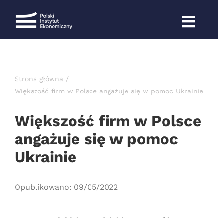
Przejdź
do
zawartości
Strona główna
Większość firm w Polsce angażuje się w pomoc Ukrainie
Większość firm w Polsce
angażuje się w pomoc
Ukrainie
Opublikowano: 09/05/2022