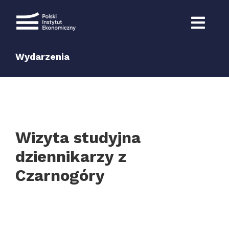
Przejdź
do
zawartości
Wydarzenia
Wizyta studyjna
dziennikarzy z
Czarnogóry