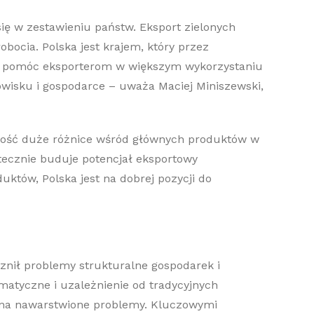
ię w zestawieniu państw. Eksport zielonych
ocia. Polska jest krajem, który przez
 to pomóc eksporterom w większym wykorzystaniu
owisku i gospodarce – uważa Maciej Miniszewski,
 dość duże różnice wśród głównych produktów w
tecznie buduje potencjał eksportowy
któw, Polska jest na dobrej pozycji do
znił problemy strukturalne gospodarek i
atyczne i uzależnienie od tradycyjnych
m na nawarstwione problemy. Kluczowymi