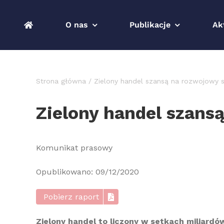
Przejdź
do
O nas
Publikacje
Ak
zawartości
Strona główna
Zielony handel szansą na rozwojowy s
Zielony handel szans
Komunikat prasowy
Opublikowano: 09/12/2020
Pobierz raport
Zielony handel to liczony w setkach miliardó