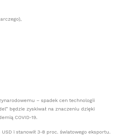
arczego),
ędzynarodowemu – spadek cen technologii
el” będzie zyskiwał na znaczeniu dzięki
demią COVID-19.
n USD i stanowił 3-8 proc. światowego eksportu.