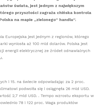
 państw świata, jest jednym z największym
tórego przyszłości zagraża chińska kontrola
Polska na mapie „zielonego” handlu”.
nia Europejska jest jednym z regionów, którego
rki wyniosła aż 100 mld dolarów. Polska jest
i energii elektrycznej ze źródeł odnawialnych
u.
h i 15. na świecie odpowiadając za 2 proc.
limatowi podwoiła się i osiągnęła 26 mld USD.
artość 2,7 mld USD. . Tempo wzrostu eksportu w
owiednio 78 i 122 proc. Waga produktów