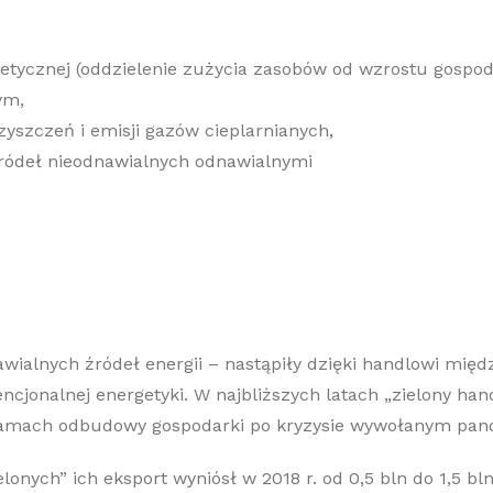
etycznej (oddzielenie zużycia zasobów od wzrostu gospod
ym,
szczeń i emisji gazów cieplarnianych,
źródeł nieodnawialnych odnawialnymi
wialnych źródeł energii – nastąpiły dzięki handlowi mi
jonalnej energetyki. W najbliższych latach „zielony hand
ramach odbudowy gospodarki po kryzysie wywołanym pan
lonych” ich eksport wyniósł w 2018 r. od 0,5 bln do 1,5 bl