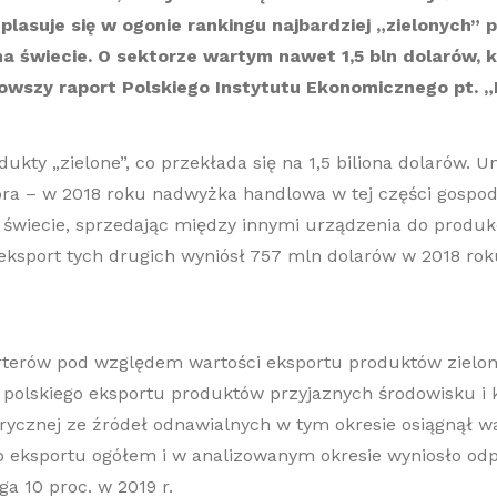
plasuje się w ogonie rankingu najbardziej „zielonych”
a świecie. O sektorze wartym nawet 1,5 bln dolarów, k
owszy raport Polskiego Instytutu Ekonomicznego pt. „
kty „zielone”, co przekłada się na 1,5 biliona dolarów. U
ora – w 2018 roku nadwyżka handlowa w tej części gospoda
świecie, sprzedając między innymi urządzenia do produkcj
, eksport tych drugich wyniósł 757 mln dolarów w 2018 rok
rterów pod względem wartości eksportu produktów zielonyc
polskiego eksportu produktów przyjaznych środowisku i k
rycznej ze źródeł odnawialnych w tym okresie osiągnął w
 eksportu ogółem i w analizowanym okresie wyniosło odp
a 10 proc. w 2019 r.