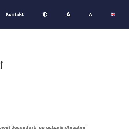
A
Kontakt
A
i
owej gospodarki po ustaniu globalnej