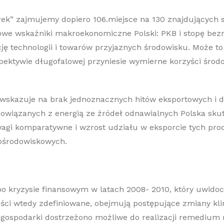
k” zajmujemy dopiero 106.miejsce na 130 znajdujących s
 wskaźniki makroekonomiczne Polski: PKB i stopę bezrob
ję technologii i towarów przyjaznych środowisku. Może
pektywie długofalowej przyniesie wymierne korzyści środ
u wskazuje na brak jednoznacznych hitów eksportowych i
powiązanych z energią ze źródeł odnawialnych Polska sku
i komparatywne i wzrost udziału w eksporcie tych produ
rośrodowiskowych.
po kryzysie finansowym w latach 2008- 2010, który uwidoc
ci wtedy zdefiniowane, obejmują postępujące zmiany klim
 gospodarki dostrzeżono możliwe do realizacji remediu