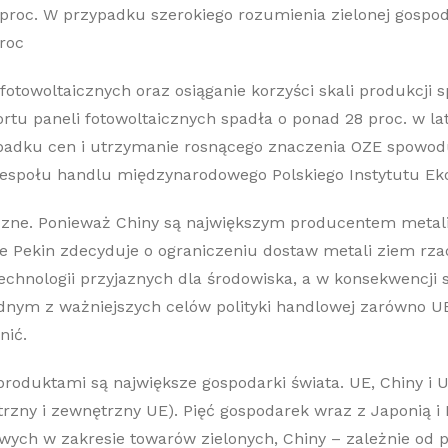
 proc. W przypadku szerokiego rozumienia zielonej gospo
roc
 fotowoltaicznych oraz osiąganie korzyści skali produkcji
ortu paneli fotowoltaicznych spadła o ponad 28 proc. w l
adku cen i utrzymanie rosnącego znaczenia OZE spowodu
zespołu handlu międzynarodowego Polskiego Instytutu E
yczne. Ponieważ Chiny są największym producentem metal
 że Pekin zdecyduje o ograniczeniu dostaw metali ziem rz
chnologii przyjaznych dla środowiska, a w konsekwencji s
ednym z ważniejszych celów polityki handlowej zarówno UE,
nić.
oduktami są największe gospodarki świata. UE, Chiny i 
rzny i zewnętrzny UE). Pięć gospodarek wraz z Japonią i
ch w zakresie towarów zielonych, Chiny – zależnie od prz