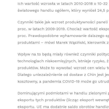
Ich wartość wzrosła w latach 2010-2018 o 10-32
światowego handlu ogółem, który wyniósł 24,5 p
Czynniki takie jak wzrost produktywności paneli
proc. w latach 2009-2019. Chociaż wartość eksp
proc. Prawdopodobne wyhamowanie dalszego sp
produktami – mówi Marek Wąsiński, kierownik 
Wpływ na to będą miały również czynniki polit
technologiach niskoemisyjnych, istnieje ryzyko,
produktów. Może to wywołać wzrost cen wielu te
Dlatego uniezależnienie od dostaw z Chin jest j
kosztowny, a pandemia COVID-19 może go utrud
Dominującymi podmiotami w handlu zielonymi pr
eksportu tych produktów (licząc eksport wewnęt
eksportu. UE ma dodatnie saldo obrotów handlowy