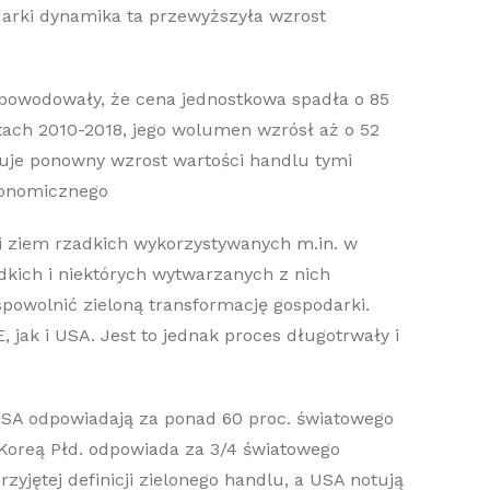
darki dynamika ta przewyższyła wzrost
 spowodowały, że cena jednostkowa spadła o 85
atach 2010-2018, jego wolumen wzrósł aż o 52
je ponowny wzrost wartości handlu tymi
konomicznego
i ziem rzadkich wykorzystywanych m.in. w
adkich i niektórych wytwarzanych z nich
powolnić zieloną transformację gospodarki.
 jak i USA. Jest to jednak proces długotrwały i
USA odpowiadają za ponad 60 proc. światowego
 Koreą Płd. odpowiada za 3/4 światowego
yjętej definicji zielonego handlu, a USA notują