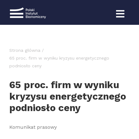
Przejdź
do
zawartości
Strona główna
65 proc. firm w wyniku kryzysu energetycznego
podniosło ceny
65 proc. firm w wyniku
kryzysu energetycznego
podniosło ceny
Komunikat prasowy