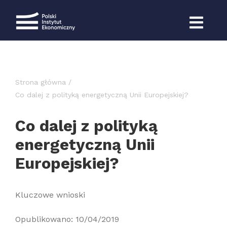
Przejdź
do
zawartości
Strona główna
Co dalej z polityką energetyczną Unii Europejskiej?
Co dalej z polityką
energetyczną Unii
Europejskiej?
Kluczowe wnioski
Opublikowano: 10/04/2019