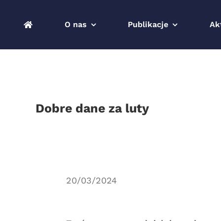
Przejdź
do
O nas
Publikacje
Ak
zawartości
Dobre dane za luty
20/03/2024