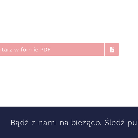
ntarz w formie PDF
Bądź z nami na bieżąco. Śledź pub