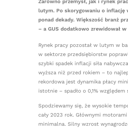
Zarówno przemysł, jak i rynek pra
lutym. Po skorygowaniu o inflację 
ponad dekady. Większość branż pr
– a GUS dodatkowo zrewidował w g
Rynek pracy pozostał w lutym w ba
w sektorze przedsiębiorstw poprawił
szybki spadek inflacji siła nabywcza
wyższa niż przed rokiem – to najle
rekordowa jest dynamika płacy mini
istotnie – spadło o 0,1% względem 
Spodziewamy się, że wysokie temp
cały 2023 rok. Głównymi motorami 
minimalna. Silny wzrost wynagro