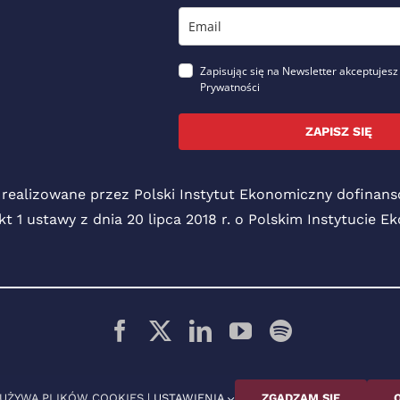
Zapisując się na Newsletter akceptujesz
Prywatności
ZAPISZ SIĘ
 realizowane przez Polski Instytut Ekonomiczny dofina
pkt 1 ustawy z dnia 20 lipca 2018 r. o Polskim Instytucie 
© 2026 Polski Instytut Ekonomiczny
 UŻYWA PLIKÓW COOKIES |
USTAWIENIA
ZGADZAM SIĘ