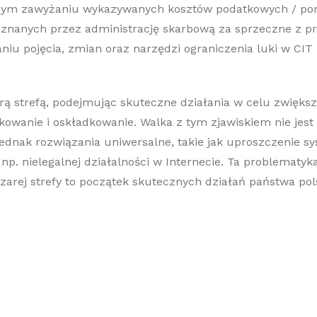
nym zawyżaniu wykazywanych kosztów podatkowych / ponie
 uznanych przez administrację skarbową za sprzeczne z 
u pojęcia, zmian oraz narzędzi ograniczenia luki w CIT 
rą strefą, podejmując skuteczne działania w celu zwiększ
owanie i oskładkowanie. Walka z tym zjawiskiem nie jest 
ednak rozwiązania uniwersalne, takie jak uproszczenie s
 np. nielegalnej działalności w Internecie. Ta problemat
zarej strefy to początek skutecznych działań państwa po