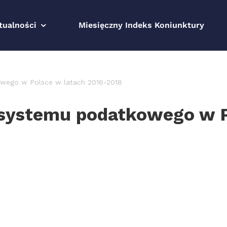
tualności
Miesięczny Indeks Koniunktury
owego w Polsce w latach 2016-2018
 systemu podatkowego w P