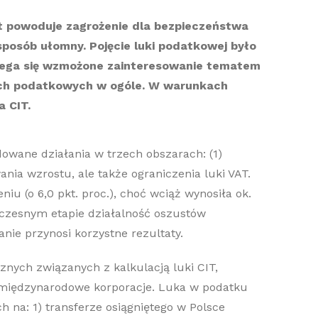
t powoduje zagrożenie dla bezpieczeństwa
sposób ułomny. Pojęcie luki podatkowej było
rzega się wzmożone zainteresowanie tematem
odach podatkowych w ogóle. W warunkach
a CIT.
dowane działania w trzech obszarach: (1)
ania wzrostu, ale także ograniczenia luki VAT.
 (o 6,0 pkt. proc.), choć wciąż wynosiła ok.
 wczesnym etapie działalność oszustów
nie przynosi korzystne rezultaty.
znych związanych z kalkulacją luki CIT,
 międzynarodowe korporacje. Luka w podatku
h na: 1) transferze osiągniętego w Polsce