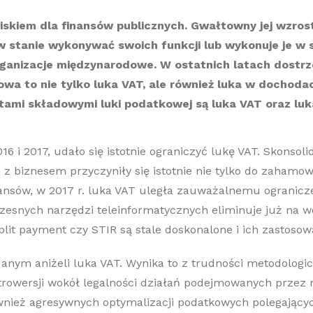
iskiem dla finansów publicznych. Gwałtowny jej wzros
w stanie wykonywać swoich funkcji lub wykonuje je w 
organizacje międzynarodowe. W ostatnich latach dost
tkowa to nie tylko luka VAT, ale również luka w doch
tami składowymi luki podatkowej są luka VAT oraz luk
6 i 2017, udało się istotnie ograniczyć lukę VAT. Skonsoli
a z biznesem przyczyniły się istotnie nie tylko do zahamow
ów, w 2017 r. luka VAT uległa zauważalnemu ograniczeniu
woczesnych narzędzi teleinformatycznych eliminuje już na
plit payment czy STIR są stale doskonalone i ich zastosowa
anym aniżeli luka VAT. Wynika to z trudności metodologic
rowersji wokół legalności działań podejmowanych przez
również agresywnych optymalizacji podatkowych polegającyc