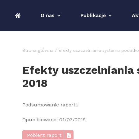
Przejdź
do
O nas
Publikacje
Ak
zawartości
Strona główna
Efekty uszczelniania systemu podatk
Efekty uszczelniania
2018
Podsumowanie raportu
Opublikowano: 01/03/2019
Pobierz raport