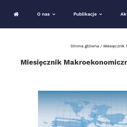
Przejdź
do
O nas
Publikacje
Ak
zawartości
Strona główna
Miesięcznik
Miesięcznik Makroekonomiczn