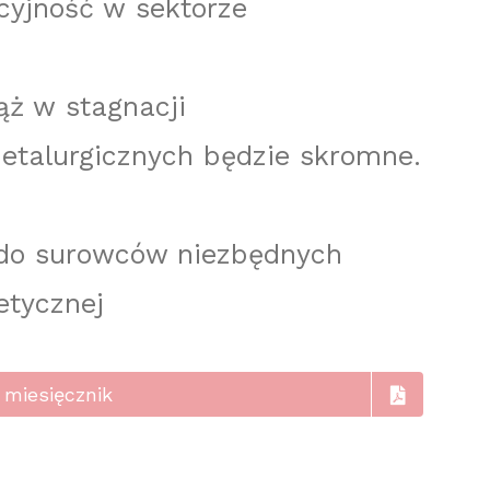
cyjność w sektorze
ąż w stagnacji
etalurgicznych będzie skromne.
 do surowców niezbędnych
etycznej
 miesięcznik