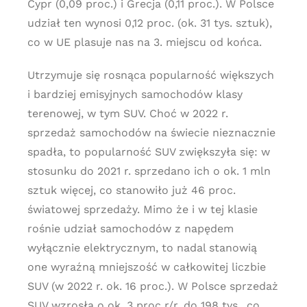
Cypr (0,09 proc.) i Grecja (0,11 proc.). W Polsce
udział ten wynosi 0,12 proc. (ok. 31 tys. sztuk),
co w UE plasuje nas na 3. miejscu od końca.
Utrzymuje się rosnąca popularność większych
i bardziej emisyjnych samochodów klasy
terenowej, w tym SUV. Choć w 2022 r.
sprzedaż samochodów na świecie nieznacznie
spadła, to popularność SUV zwiększyła się: w
stosunku do 2021 r. sprzedano ich o ok. 1 mln
sztuk więcej, co stanowiło już 46 proc.
światowej sprzedaży. Mimo że i w tej klasie
rośnie udział samochodów z napędem
wyłącznie elektrycznym, to nadal stanowią
one wyraźną mniejszość w całkowitej liczbie
SUV (w 2022 r. ok. 16 proc.). W Polsce sprzedaż
SUV wzrosła o ok. 3 proc r/r, do 198 tys., co