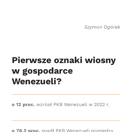
Szymon Ogórek
Pierwsze oznaki wiosny
w gospodarce
Wenezueli?
o 12 proc.
wzrósł PKB Wenezueli w 2022 r.
o 76,2 proc.
spadł PKB Wenezueli pomiędzy