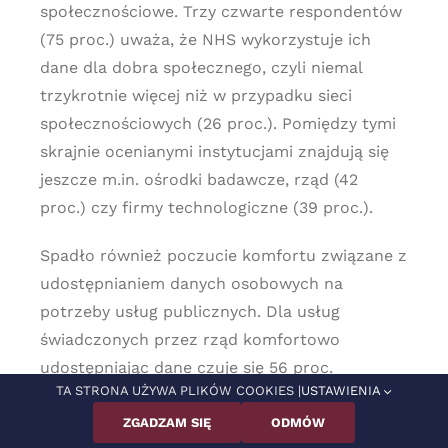
społecznościowe. Trzy czwarte respondentów
(75 proc.) uważa, że NHS wykorzystuje ich
dane dla dobra społecznego, czyli niemal
trzykrotnie więcej niż w przypadku sieci
społecznościowych (26 proc.). Pomiędzy tymi
skrajnie ocenianymi instytucjami znajdują się
jeszcze m.in. ośrodki badawcze, rząd (42
proc.) czy firmy technologiczne (39 proc.).
Spadło również poczucie komfortu związane z
udostępnianiem danych osobowych na
potrzeby usług publicznych. Dla usług
świadczonych przez rząd komfortowo
udostępniając dane czuje się 56 proc.
TA STRONA UŻYWA PLIKÓW COOKIES |
USTAWIENIA
respondentów, w porównaniu do 62 proc. w
2021 r. Autorzy badania wiążą tę zmianę z
ZGADZAM SIĘ
ODMÓW