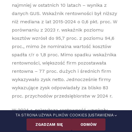
najmniej w ostatnich 10 latach – wynika z
danych GUS. Wskaźnik rentowności był niższy
niż mediana z lat 2015-2024 o 0,6 pkt. proc. W
porównaniu z 2023 r. wskaźnik poziomu
kosztów wzrósł do 95,7 proc. z poziomu 94,6
proc., mimo że nominalna wartość kosztów
spadła r/r o 1,8 proc. Mimo spadku wskaźnika
rentowności, większość firm pozostawała
rentowna – 77 proc. dużych i średnich firm
wykazywało zysk netto. Jednocześnie firmy
wykazujące zysk odpowiadały za blisko 83
proc. przychodów przedsiębiorstw w 2024 r.
W 2024 r. najwyższą rentowność uzyskały
TA STRONA UŻYWA PLIKÓW COOKIES |
USTAWIENIA
firmy prowadzące działalność związaną z
ZGADZAM SIĘ
ODMÓW
informacją i komunikacją (8,1 proc., tj. o 0,6 pkt.